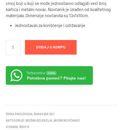
crnoj boji u koji se može jednostavno odlagati veći broj
kartica i metalni novac. Novčanik je izrađen od kvalitetnog
materijala. Dimenzije novčanika su 13x1x10cm.
Jednostavan za korišćenje i održavanje
DODAJ U KORPU
Torbeonline
Online
Potrebna pomoć? Pitajte nas!
ŠIFRA PROIZVODA:
BH009208.001
KATEGORIJE:
MUŠKA KOLEKCIJA
,
MUŠKI NOVČANICI
OZNAKA:
BRIC'S