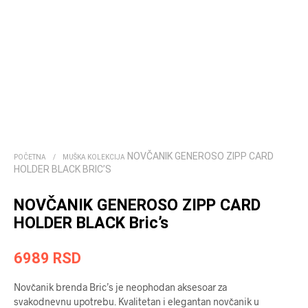
NOVČANIK GENEROSO ZIPP CARD
POČETNA
/
MUŠKA KOLEKCIJA
HOLDER BLACK BRIC’S
NOVČANIK GENEROSO ZIPP CARD
HOLDER BLACK Bric’s
6989
RSD
Novčanik brenda Bric’s je neophodan aksesoar za
svakodnevnu upotrebu. Kvalitetan i elegantan novčanik u