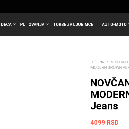
DECA
PUTOVANJA
TORBE ZA LJUBIMCE
AUTO-MOTO
POČETNA
/
MUŠKA KOLE
MODERN BROWN PEP
NOVČAN
MODERN
Jeans
4099
RSD