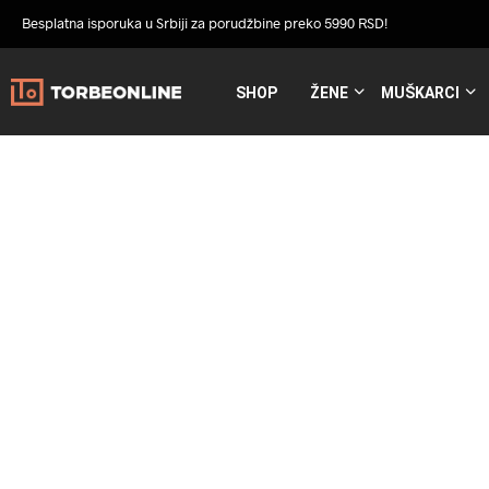
Besplatna isporuka u Srbiji za porudžbine preko 5990 RSD!
SHOP
ŽENE
MUŠKARCI