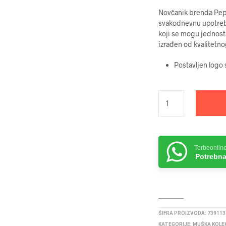
Novčanik brenda Pep
svakodnevnu upotrebu.
koji se mogu jednosta
izrađen od kvalitetno
Postavljen logo 
Torbeonlin
Potrebna
ŠIFRA PROIZVODA:
739113
KATEGORIJE:
MUŠKA KOLE