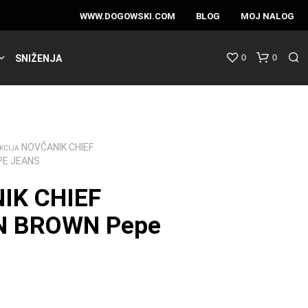
WWW.DOGOWSKI.COM
BLOG
MOJ NALOG
0
0
SNIŽENJA
NOVČANIK CHIEF
KCIJA
E JEANS
IK CHIEF
 BROWN Pepe