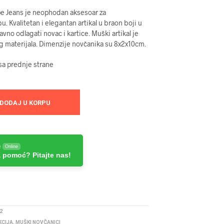
e Jeans je neophodan aksesoar za
 Kvalitetan i elegantan artikal u braon boji u
vno odlagati novac i kartice. Muški artikal je
g materijala. Dimenzije novčanika su 8x2x10cm.
sa prednje strane
DODAJ U KORPU
e
Online
 pomoć? Pitajte nas!
2
KCIJA
,
MUŠKI NOVČANICI