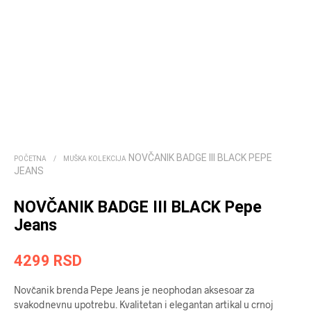
NOVČANIK BADGE III BLACK PEPE
POČETNA
/
MUŠKA KOLEKCIJA
JEANS
NOVČANIK BADGE III BLACK Pepe
Jeans
4299
RSD
Novčanik brenda Pepe Jeans je neophodan aksesoar za
svakodnevnu upotrebu. Kvalitetan i elegantan artikal u crnoj