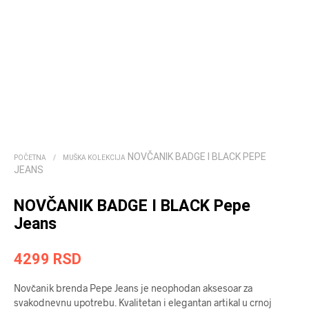
NOVČANIK BADGE I BLACK PEPE
POČETNA
/
MUŠKA KOLEKCIJA
JEANS
NOVČANIK BADGE I BLACK Pepe
Jeans
4299
RSD
Novčanik brenda Pepe Jeans je neophodan aksesoar za
svakodnevnu upotrebu. Kvalitetan i elegantan artikal u crnoj