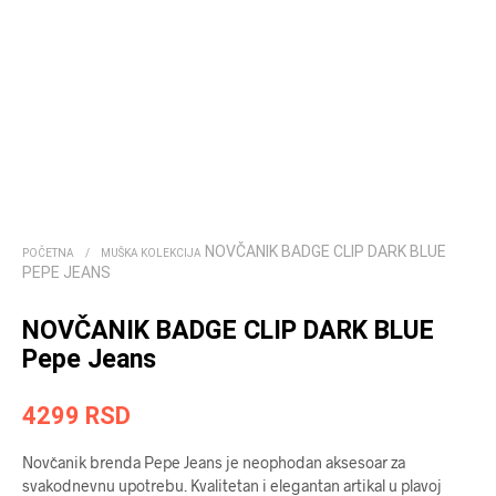
NOVČANIK BADGE CLIP DARK BLUE
POČETNA
/
MUŠKA KOLEKCIJA
PEPE JEANS
NOVČANIK BADGE CLIP DARK BLUE
Pepe Jeans
4299
RSD
Novčanik brenda Pepe Jeans je neophodan aksesoar za
svakodnevnu upotrebu. Kvalitetan i elegantan artikal u plavoj