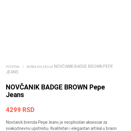
NOVČANIK BADGE BROWN PEPE
POČETNA
/
MUŠKA KOLEKCIJA
JEANS
NOVČANIK BADGE BROWN Pepe
Jeans
4299
RSD
Novčanik brenda Pepe Jeans je neophodan aksesoar za
svakodnevnu upotrebu. Kvalitetan i elegantan artikal u braon