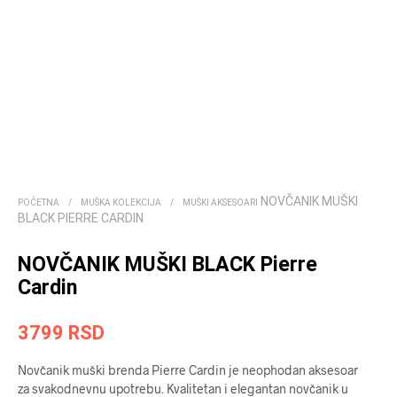
NOVČANIK MUŠKI
POČETNA
/
MUŠKA KOLEKCIJA
/
MUŠKI AKSESOARI
BLACK PIERRE CARDIN
NOVČANIK MUŠKI BLACK Pierre
Cardin
3799
RSD
Novčanik muški brenda Pierre Cardin je neophodan aksesoar
za svakodnevnu upotrebu. Kvalitetan i elegantan novčanik u