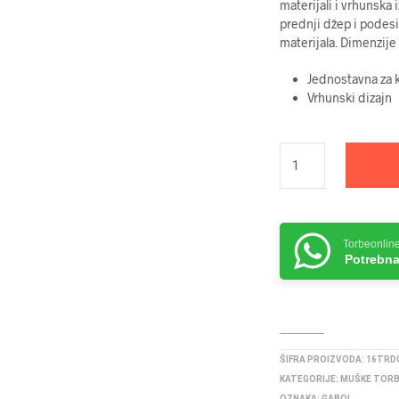
materijali i vrhunska
prednji džep i podesi
materijala. Dimenzij
Jednostavna za k
Vrhunski dizajn
Torbeonlin
Potrebna
ŠIFRA PROIZVODA:
16TRD
KATEGORIJE:
MUŠKE TOR
OZNAKA:
GABOL