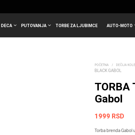
DECA
PUTOVANJA
TORBE ZA LJUBIMCE
AUTO-MOTO
POČETNA
/
DEČIJA KOL
BLACK GABOL
TORBA 
Gabol
1999
RSD
Torba brenda ­­­Gabol