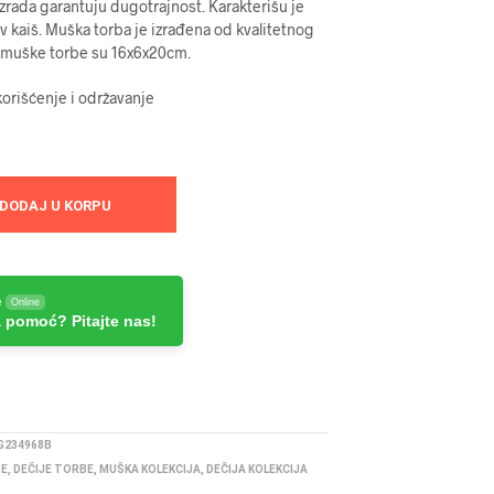
 izrada garantuju dugotrajnost. Karakterišu je
v kaiš. Muška torba je izrađena od kvalitetnog
e muške torbe su 16x6x20cm.
orišćenje i održavanje
DODAJ U KORPU
e
Online
 pomoć? Pitajte nas!
G234968B
BE
,
DEČIJE TORBE
,
MUŠKA KOLEKCIJA
,
DEČIJA KOLEKCIJA