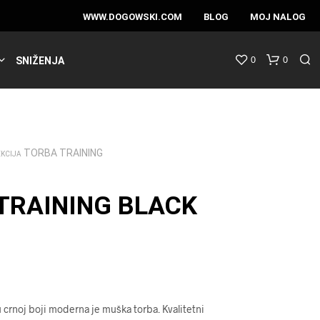
WWW.DOGOWSKI.COM
BLOG
MOJ NALOG
0
0
SNIŽENJA
TORBA TRAINING
EKCIJA
TRAINING BLACK
 u crnoj boji moderna je muška torba. Kvalitetni