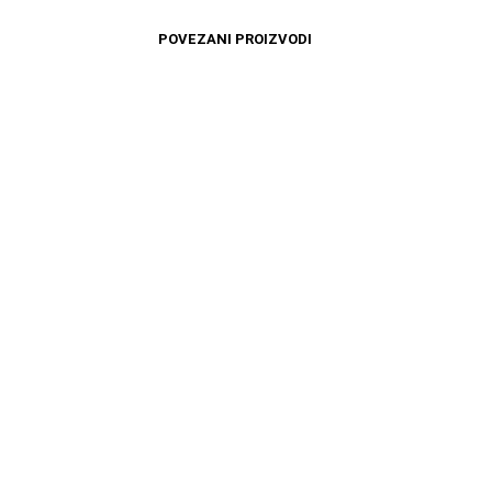
POVEZANI PROIZVODI
11599
RSD
10099
RSD
DODAJ U KORPU
DODAJ U KORPU