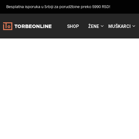
Besplatna isporuka u Srbiji za porudžbine preko 5990 RSD!
SHOP
ŽENE
MUŠKARCI