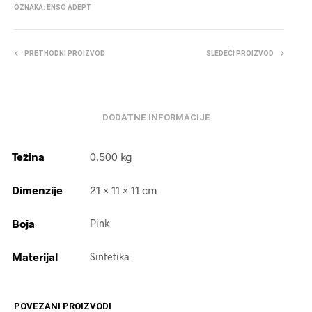
OZNAKA:
ENSO ADEPT
PRETHODNI PROIZVOD
SLEDEĆI PROIZVOD
DODATNE INFORMACIJE
Težina
0.500 kg
Dimenzije
21 × 11 × 11 cm
Boja
Pink
Materijal
Sintetika
POVEZANI PROIZVODI