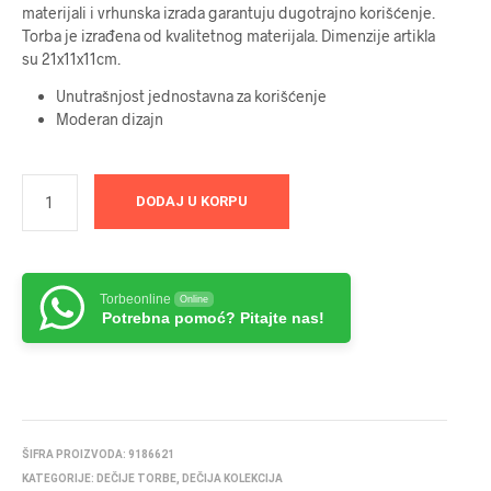
materijali i vrhunska izrada garantuju dugotrajno korišćenje.
Torba je izrađena od kvalitetnog materijala. Dimenzije artikla
su 21x11x11cm.
Unutrašnjost jednostavna za korišćenje
Moderan dizajn
DODAJ U KORPU
Torbeonline
Online
Potrebna pomoć? Pitajte nas!
ŠIFRA PROIZVODA:
9186621
KATEGORIJE:
DEČIJE TORBE
,
DEČIJA KOLEKCIJA