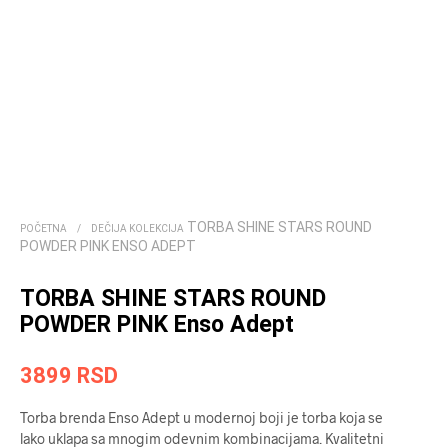
TORBA SHINE STARS ROUND
POČETNA
/
DEČIJA KOLEKCIJA
POWDER PINK ENSO ADEPT
TORBA SHINE STARS ROUND
POWDER PINK Enso Adept
3899
RSD
Torba brenda Enso Adept u modernoj boji je torba koja se
lako uklapa sa mnogim odevnim kombinacijama. Kvalitetni