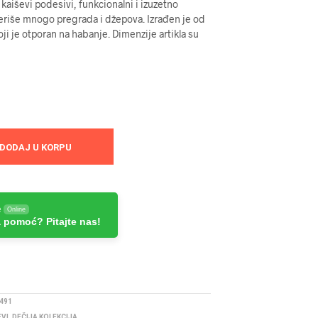
aiševi podesivi, funkcionalni i izuzetno
eriše mnogo pregrada i džepova. Izrađen je od
oji je otporan na habanje. Dimenzije artikla su
DODAJ U KORPU
e
Online
 pomoć? Pitajte nas!
491
EVI
,
DEČIJA KOLEKCIJA