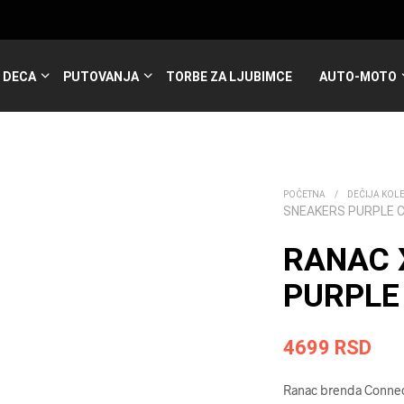
DECA
PUTOVANJA
TORBE ZA LJUBIMCE
AUTO-MOTO
POČETNA
/
DEČIJA KOL
SNEAKERS PURPLE 
RANAC 
PURPLE
4699
RSD
Ranac brenda Connect