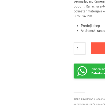
veoma lagan. Rameni k
udobni. Ranac karakt
poliester materijala k
30x20x40cm.
Prednji džep
Anatomski ranac
Torbeonlin
Potrebna
ŠIFRA PROIZVODA:
000020
KATEGORIJE:
DEČIJI RANČ