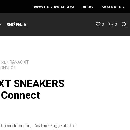
WWW.DOGOWSKI.COM
BLOG
MOJ NALOG
0
0
SNIŽENJA
RANAC XT
EKCIJA
CONNECT
XT SNEAKERS
 Connect
 u modernoj boji. Anatomskog je oblika i