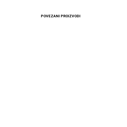
POVEZANI PROIZVODI
16599
RSD
16599
RSD