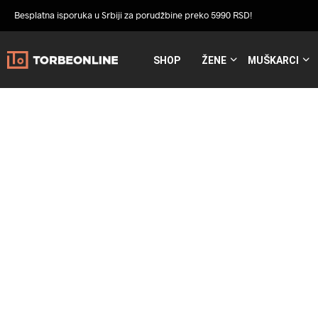
Besplatna isporuka u Srbiji za porudžbine preko 5990 RSD!
SHOP
ŽENE
MUŠKARCI