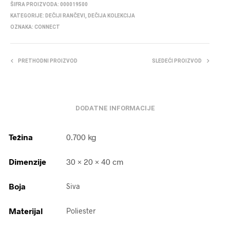
ŠIFRA PROIZVODA:
000019500
KATEGORIJE:
DEČIJI RANČEVI
,
DEČIJA KOLEKCIJA
OZNAKA:
CONNECT
PRETHODNI PROIZVOD
SLEDEĆI PROIZVOD
DODATNE INFORMACIJE
Težina
0.700 kg
Dimenzije
30 × 20 × 40 cm
Boja
Siva
Materijal
Poliester