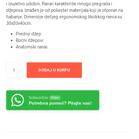
i izuzetno udobni. Ranac karakteriše mnogo pregrada i
džepova. Izrađen je od poliester materijala koji je otporan na
habanje. Dimenzije dečjeg ergonomskog školskog ranca su
30x20x40cm.
Prednji džep
Bočni džepovi
Anatomski ranac
DODAJ U KORPU
Torbeonline
Online
Potrebna pomoć? Pitajte nas!