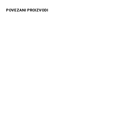
POVEZANI PROIZVODI
16599
RSD
12699
RSD
DODAJ U KORPU
DODAJ U KORPU