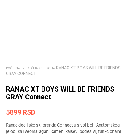
RANAC XT BOYS WILL BE FRIENDS
POČETNA
/
DEČIJA KOLEKCIJA
GRAY CONNECT
RANAC XT BOYS WILL BE FRIENDS
GRAY Connect
5899
RSD
Ranac dečji školski brenda Connect u sivoj boji. Anatomskog
je oblika i veoma lagan. Rameni kaiševi podesivi, funkcionalni