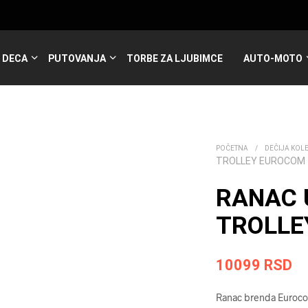
DECA
PUTOVANJA
TORBE ZA LJUBIMCE
AUTO-MOTO
POČETNA
/
DEČIJA KOL
TROLLEY EUROCOM
RANAC 
TROLLE
10099
RSD
Ranac brenda Eurocom