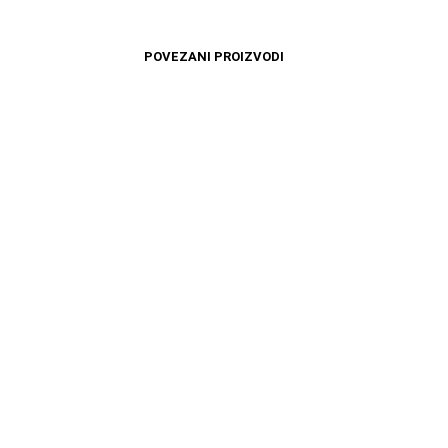
POVEZANI PROIZVODI
10099
RSD
10599
RSD