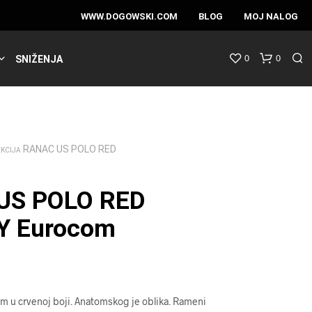
WWW.DOGOWSKI.COM
BLOG
MOJ NALOG
0
0
SNIŽENJA
RANAC US POLO RED
EKCIJA
US POLO RED
Y Eurocom
 u crvenoj boji. Anatomskog je oblika. Rameni