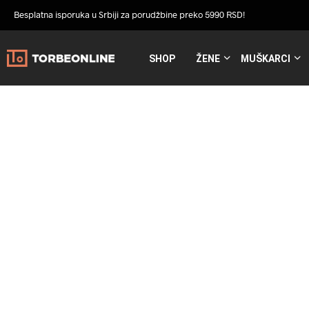
Besplatna isporuka u Srbiji za porudžbine preko 5990 RSD!
SHOP
ŽENE
MUŠKARCI