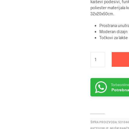
kaiševi podesivi, fun
poliester materijala 
32x20x50cm.
Prostrana unutr
Moderan dizajn
Točkovi za lakše
Torbeonlin
Potrebna
ŠIFRA PROIZVODA:
531044
KATEGORIJE:
MUŠKI RANČ