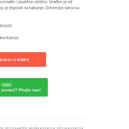
kcionalni i izuzetno udobni. Izrađen je od
koji je otporan na habanje. Dimenzije ranca su
ašnjost
 korišćenje
DODAJ U KORPU
e
Online
 pomoć? Pitajte nas!
EVI
,
DEČIJI RANČEVI
,
MUŠKA KOLEKCIJA
,
DEČIJA KOLEKCIJA