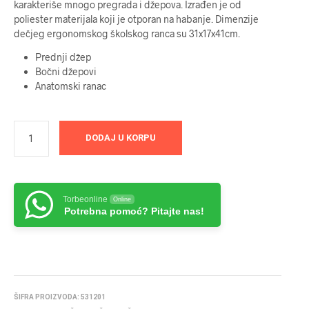
karakteriše mnogo pregrada i džepova. Izrađen je od
poliester materijala koji je otporan na habanje. Dimenzije
dečjeg ergonomskog školskog ranca su 31x17x41cm.
Prednji džep
Bočni džepovi
Anatomski ranac
DODAJ U KORPU
Torbeonline
Online
Potrebna pomoć? Pitajte nas!
ŠIFRA PROIZVODA:
531201