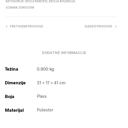
KATEGORIJE:
DEČIJI RANČEVI
,
DEČIJA KOLEKCIJA
OZNAKA:
EUROCOM
PRETHODNI PROIZVOD
SLEDEĆI PROIZVOD
DODATNE INFORMACIJE
Težina
0.900 kg
Dimenzije
31 × 17 × 41 cm
Boja
Plava
Materijal
Poliester