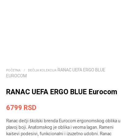
RANAC UEFA ERGO BLUE
POČETNA
/
DEČIJA KOLEKCIJA
EUROCOM
RANAC UEFA ERGO BLUE Eurocom
6799
RSD
Ranac dečji školski brenda Eurocom ergonomskog oblika u
plavoj boji. Anatomskog je oblika i veoma lagan. Rameni
kaiševi podesivi, funkcionalni i izuzetno udobni. Ranac