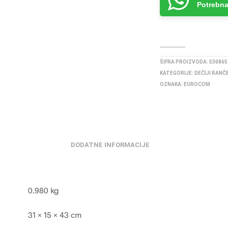
Potrebna
ŠIFRA PROIZVODA:
530865
KATEGORIJE:
DEČIJI RANČ
OZNAKA:
EUROCOM
DODATNE INFORMACIJE
0.980 kg
31 × 15 × 43 cm