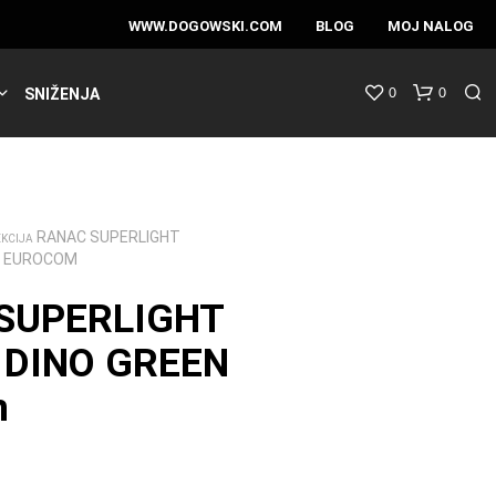
WWW.DOGOWSKI.COM
BLOG
MOJ NALOG
0
0
SNIŽENJA
RANAC SUPERLIGHT
EKCIJA
N EUROCOM
SUPERLIGHT
 DINO GREEN
m