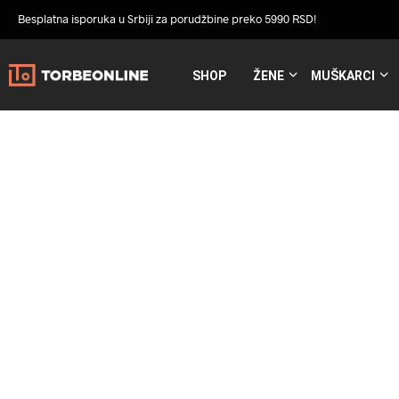
Besplatna isporuka u Srbiji za porudžbine preko 5990 RSD!
SHOP
ŽENE
MUŠKARCI