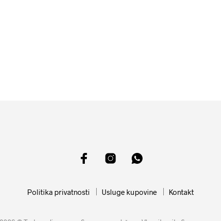
1599
RSD
19999
RSD
DODAJ U KORPU
DODAJ U KORPU
Politika privatnosti
Usluge kupovine
Kontakt