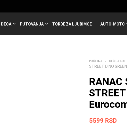
DECA
PUTOVANJA
TORBE ZA LJUBIMCE
AUTO-MOTO
POČETNA
/
DEČIJA KOL
STREET DINO GREE
RANAC 
STREET
Euroco
5599
RSD