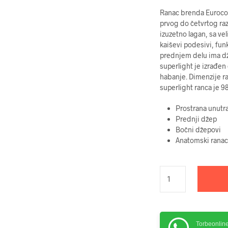
Ranac brenda Eurocom
prvog do četvrtog ra
izuzetno lagan, sa v
kaiševi podesivi, fun
prednjem delu ima dž
superlight je izrađen 
habanje. Dimenzije r
superlight ranca je 9
Prostrana unutr
Prednji džep
Bočni džepovi
Anatomski ranac
Torbeonlin