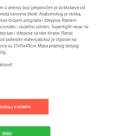
 u zelenoj boji preporučen je za školarce od
zreda osnovne škole. Anatomskog je oblika,
elikim brojem pregrada i džepova. Rameni
kcionalni i izuzetno udobni. Superlight ranac na
ep kao i džepove sa obe strane. Ranac
od poliester materijala koji je otporan na
anca su 31x15x43cm. Masa praznog dečjeg
80g.
ašnjost
DODAJ U KORPU
e
Online