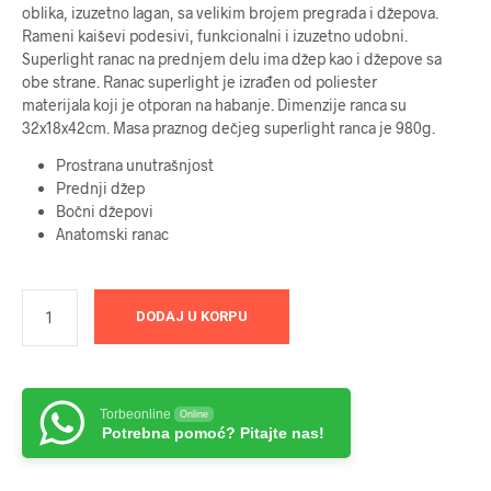
oblika, izuzetno lagan, sa velikim brojem pregrada i džepova.
Rameni kaiševi podesivi, funkcionalni i izuzetno udobni.
Superlight ranac na prednjem delu ima džep kao i džepove sa
obe strane. Ranac superlight je izrađen od poliester
materijala koji je otporan na habanje. Dimenzije ranca su
32x18x42cm. Masa praznog dečjeg superlight ranca je 980g.
Prostrana unutrašnjost
Prednji džep
Bočni džepovi
Anatomski ranac
DODAJ U KORPU
Torbeonline
Online
Potrebna pomoć? Pitajte nas!