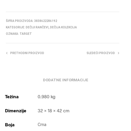
ŠIFRA PROIZVODA:
3838622286192
KATEGORIJE:
DEČIJI RANČEVI
,
DEČIJA KOLEKCIJA
OZNAKA:
TARGET
PRETHODNI PROIZVOD
SLEDEĆI PROIZVOD
DODATNE INFORMACIJE
Težina
0.980 kg
Dimenzije
32 × 18 × 42 cm
Boja
Crna