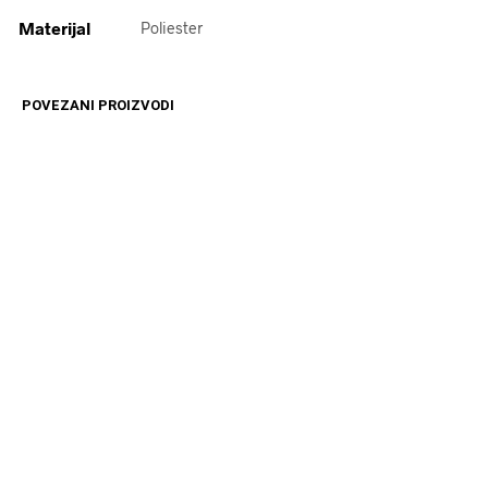
Materijal
Poliester
POVEZANI PROIZVODI
3699
RSD
16599
RSD
DODAJ U KORPU