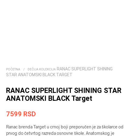
RANAC SUPERLIGHT SHINING
POČETNA
/
DEČIJA KOLEKCIJA
STAR ANATOMSKI BLACK TARGET
RANAC SUPERLIGHT SHINING STAR
ANATOMSKI BLACK Target
7599
RSD
Ranac brenda Target u crnoj boji preporučen je za školarce od
prvog do četvrtog razreda osnovne škole. Anatomskog je