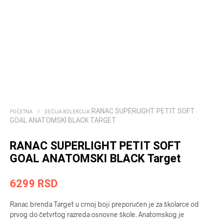
RANAC SUPERLIGHT PETIT SOFT
POČETNA
/
DEČIJA KOLEKCIJA
GOAL ANATOMSKI BLACK TARGET
RANAC SUPERLIGHT PETIT SOFT
GOAL ANATOMSKI BLACK Target
6299
RSD
Ranac brenda Target u crnoj boji preporučen je za školarce od
prvog do četvrtog razreda osnovne škole. Anatomskog je