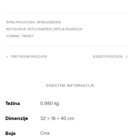
ŠIFRA PROIZVODA:
3838622280305
KATEGORIJE:
DEČIJI RANČEVI
,
DEČIJA KOLEKCIJA
OZNAKA:
TARGET
PRETHODNI PROIZVOD
SLEDEĆI PROIZVOD
DODATNE INFORMACIJE
Težina
0.980 kg
Dimenzije
32 × 18 × 40 cm
Boja
Crna