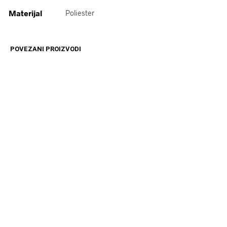
Materijal
Poliester
POVEZANI PROIZVODI
12599
RSD
12599
RSD
DODAJ U KORPU
DODAJ U KORPU