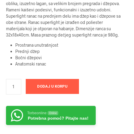
oblika, izuzetno lagan, sa velikim brojem pregrada i džepova.
Rameni kaiševi podesivi, funkcionalni i izuzetno udobni.
Superlight ranac na prednjem delu ima džep kao i džepove sa
obe strane. Ranac superlight je izrađen od poliester
materijala koji je otporan na habanje. Dimenzije ranca su
32x18x40cm. Masa praznog dečjeg superlight ranca je 980g.
Prostrana unutrašnjost
Prednji džep
Bočni džepovi
Anatomski ranac
DODAJ U KORPU
Torbeonline
Online
Potrebna pomoć? Pitajte nas!