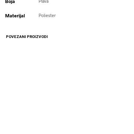
Boja
Plava
Materijal
Poliester
POVEZANI PROIZVODI
2499
RSD
14599
RSD