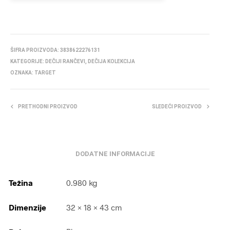
ŠIFRA PROIZVODA:
3838622276131
KATEGORIJE:
DEČIJI RANČEVI
,
DEČIJA KOLEKCIJA
OZNAKA:
TARGET
PRETHODNI PROIZVOD
SLEDEĆI PROIZVOD
DODATNE INFORMACIJE
Težina
0.980 kg
Dimenzije
32 × 18 × 43 cm