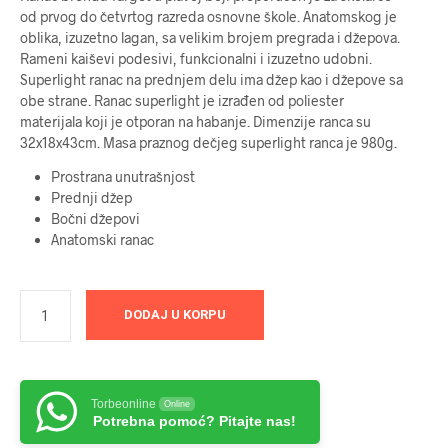
od prvog do četvrtog razreda osnovne škole. Anatomskog je
oblika, izuzetno lagan, sa velikim brojem pregrada i džepova.
Rameni kaiševi podesivi, funkcionalni i izuzetno udobni.
Superlight ranac na prednjem delu ima džep kao i džepove sa
obe strane. Ranac superlight je izrađen od poliester
materijala koji je otporan na habanje. Dimenzije ranca su
32x18x43cm. Masa praznog dečjeg superlight ranca je 980g.
Prostrana unutrašnjost
Prednji džep
Bočni džepovi
Anatomski ranac
DODAJ U KORPU
Torbeonline
Online
Potrebna pomoć? Pitajte nas!