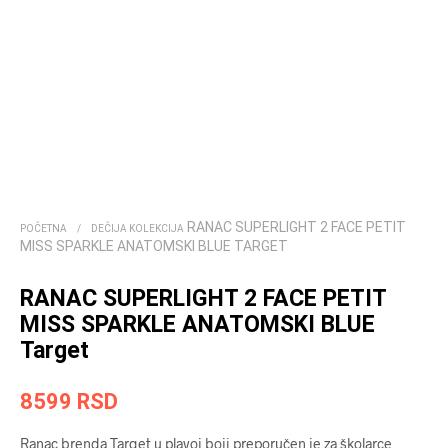
RANAC SUPERLIGHT 2 FACE PETIT
POČETNA
/
DEČIJA KOLEKCIJA
MISS SPARKLE ANATOMSKI BLUE TARGET
RANAC SUPERLIGHT 2 FACE PETIT
MISS SPARKLE ANATOMSKI BLUE
Target
8599
RSD
Ranac brenda Target u plavoj boji preporučen je za školarce