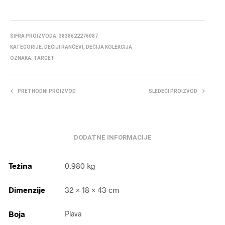
ŠIFRA PROIZVODA:
3838622276087
KATEGORIJE:
DEČIJI RANČEVI
,
DEČIJA KOLEKCIJA
OZNAKA:
TARGET
PRETHODNI PROIZVOD
SLEDEĆI PROIZVOD
DODATNE INFORMACIJE
Težina
0.980 kg
Dimenzije
32 × 18 × 43 cm
Boja
Plava