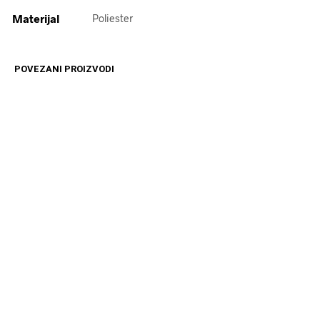
Materijal
Poliester
POVEZANI PROIZVODI
16599
RSD
12599
RSD
DODAJ U KORPU
DODAJ U KORPU