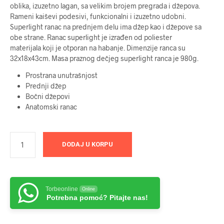
oblika, izuzetno lagan, sa velikim brojem pregrada i džepova.
Rameni kaiševi podesivi, funkcionalni i izuzetno udobni.
Superlight ranac na prednjem delu ima džep kao i džepove sa
obe strane. Ranac superlight je izrađen od poliester
materijala koji je otporan na habanje. Dimenzije ranca su
32x18x43cm. Masa praznog dečjeg superlight ranca je 980g.
Prostrana unutrašnjost
Prednji džep
Bočni džepovi
Anatomski ranac
DODAJ U KORPU
Torbeonline
Online
Potrebna pomoć? Pitajte nas!