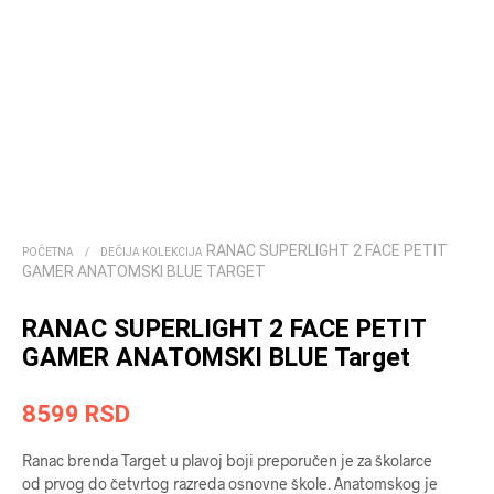
RANAC SUPERLIGHT 2 FACE PETIT
POČETNA
/
DEČIJA KOLEKCIJA
GAMER ANATOMSKI BLUE TARGET
RANAC SUPERLIGHT 2 FACE PETIT
GAMER ANATOMSKI BLUE Target
8599
RSD
Ranac brenda Target u plavoj boji preporučen je za školarce
od prvog do četvrtog razreda osnovne škole. Anatomskog je