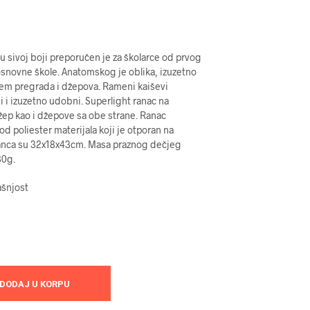
 sivoj boji preporučen je za školarce od prvog
osnovne škole. Anatomskog je oblika, izuzetno
ojem pregrada i džepova. Rameni kaiševi
i i izuzetno udobni. Superlight ranac na
ep kao i džepove sa obe strane. Ranac
od poliester materijala koji je otporan na
ranca su 32x18x43cm. Masa praznog dečjeg
80g.
ašnjost
DODAJ U KORPU