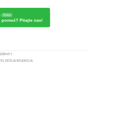
e
Online
 pomoć? Pitajte nas!
2280411
EVI
,
DEČIJA KOLEKCIJA