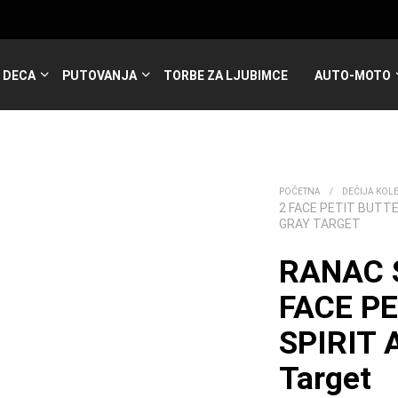
DECA
PUTOVANJA
TORBE ZA LJUBIMCE
AUTO-MOTO
POČETNA
/
DEČIJA KOL
2 FACE PETIT BUTT
GRAY TARGET
RANAC 
FACE P
SPIRIT
Target