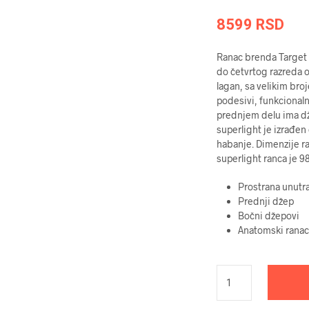
8599
RSD
Ranac brenda Target u
do četvrtog razreda 
lagan, sa velikim br
podesivi, funkcionaln
prednjem delu ima dž
superlight je izrađen 
habanje. Dimenzije 
superlight ranca je 9
Prostrana unutr
Prednji džep
Bočni džepovi
Anatomski ranac