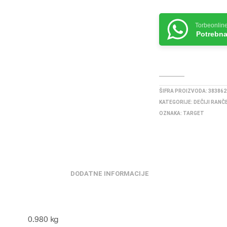
Torbeonlin
Potrebna
ŠIFRA PROIZVODA:
383862
KATEGORIJE:
DEČIJI RANČ
OZNAKA:
TARGET
DODATNE INFORMACIJE
0.980 kg