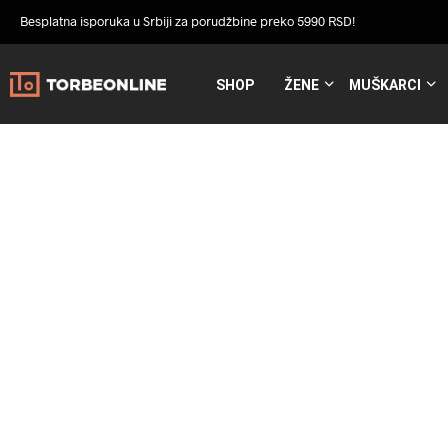
Besplatna isporuka u Srbiji za porudžbine preko 5990 RSD!
SHOP
ŽENE
MUŠKARCI