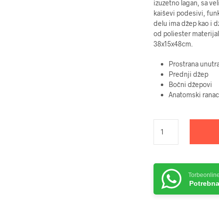
izuzetno lagan, sa v
kaiševi podesivi, fun
delu ima džep kao i d
od poliester materija
38x15x48cm.
Prostrana unutr
Prednji džep
Bočni džepovi
Anatomski ranac
Torbeonlin
Potrebna