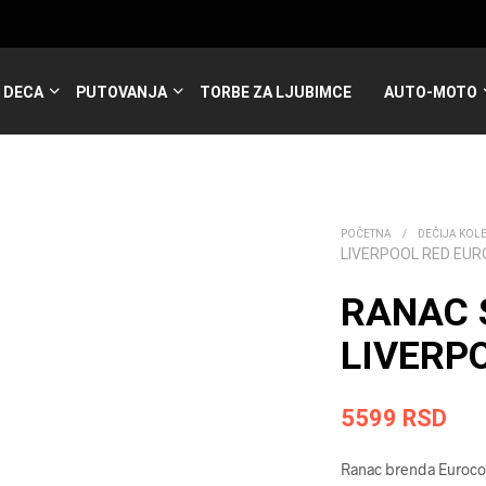
DECA
PUTOVANJA
TORBE ZA LJUBIMCE
AUTO-MOTO
POČETNA
/
DEČIJA KOL
LIVERPOOL RED EU
RANAC 
LIVERP
5599
RSD
Ranac brenda Eurocom