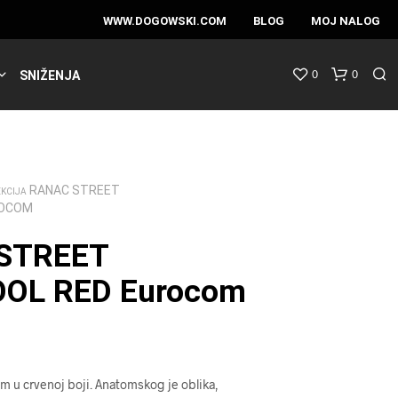
WWW.DOGOWSKI.COM
BLOG
MOJ NALOG
0
0
SNIŽENJA
RANAC STREET
EKCIJA
ROCOM
STREET
OOL RED Eurocom
 u crvenoj boji. Anatomskog je oblika,