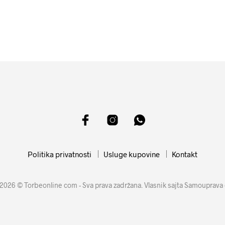
7599
RSD
16599
RSD
DODAJ U KORPU
DODAJ U KORPU
Politika privatnosti
Usluge kupovine
Kontakt
2026 © Torbeonline com - Sva prava zadržana. Vlasnik sajta Samouprava 