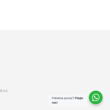
27989
RSD
DODAJ U KORPU
d.o.o.
Potrebna pomoć?
Pitajte
nas!