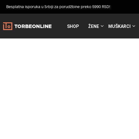
Besplatna isporuka u Srbiji za porudžbine preko 5990 RSD!
SHOP
ŽENE
MUŠKARCI