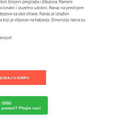
elikim brojem pregrada i džepova. Rameni
kcionalni i izuzetno udobni. Ranac na prednjem
žepove sa obe strane. Ranac je izrađen
la koji je otporan na habanje. Dimenzije ranca su
ašnjost
DODAJ U KORPU
e
Online
 pomoć? Pitajte nas!