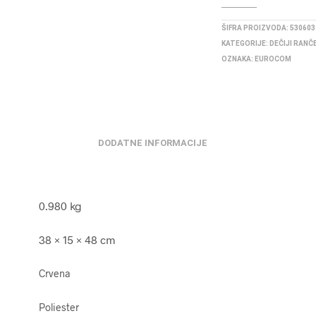
ŠIFRA PROIZVODA:
530603
KATEGORIJE:
DEČIJI RANČ
OZNAKA:
EUROCOM
DODATNE INFORMACIJE
0.980 kg
38 × 15 × 48 cm
Crvena
Poliester