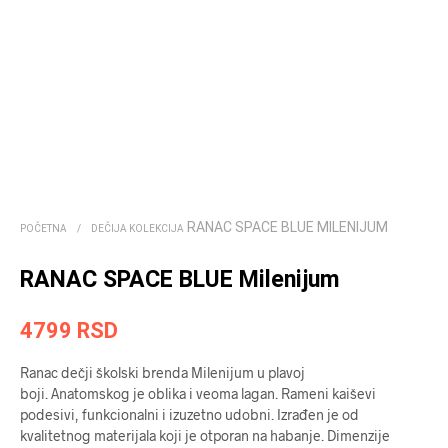
RANAC SPACE BLUE MILENIJUM
POČETNA
/
DEČIJA KOLEKCIJA
RANAC SPACE BLUE Milenijum
4799
RSD
Ranac dečji školski brenda Milenijum u plavoj
boji. Anatomskog je oblika i veoma lagan. Rameni kaiševi
podesivi, funkcionalni i izuzetno udobni. Izrađen je od
kvalitetnog materijala koji je otporan na habanje. Dimenzije