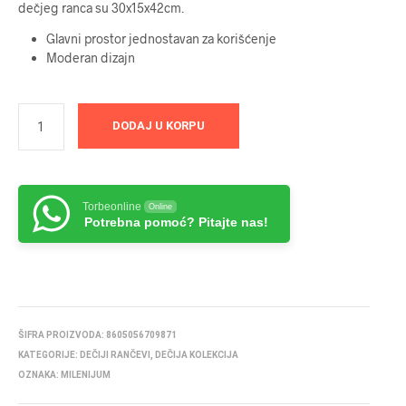
dečjeg ranca su 30x15x42cm.
Glavni prostor jednostavan za korišćenje
Moderan dizajn
DODAJ U KORPU
Torbeonline
Online
Potrebna pomoć? Pitajte nas!
ŠIFRA PROIZVODA:
8605056709871
KATEGORIJE:
DEČIJI RANČEVI
,
DEČIJA KOLEKCIJA
OZNAKA:
MILENIJUM