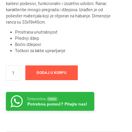
kaiševi podesivi, funkcionalni i izuzetno udobni. Ranac
karakteriše mnogo pregrada i džepova. Izrađen je od
poliester materijala koji je otporan na habanje. Dimenzije
ranca su 33x19x45cm.
Prostrana unutrašnjost
Prednji džep
Bočni džepovi
Točkovi za lakše upravljanje
DODAJ U KORPU
Torbeonline
Online
Potrebna pomoć? Pitajte nas!