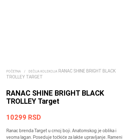
RANAC SHINE BRIGHT BLACK
POČETNA
/
DEČIJA KOLEKCIJA
TROLLEY TARGET
RANAC SHINE BRIGHT BLACK
TROLLEY Target
10299
RSD
Ranac brenda Target u crnoj boji. Anatomskog je oblika i
veoma lagan. Poseduje točkiće za lakše upravljanje. Rameni