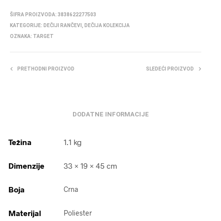
ŠIFRA PROIZVODA:
3838622277503
KATEGORIJE:
DEČIJI RANČEVI
,
DEČIJA KOLEKCIJA
OZNAKA:
TARGET
PRETHODNI PROIZVOD
SLEDEĆI PROIZVOD
DODATNE INFORMACIJE
Težina
1.1 kg
Dimenzije
33 × 19 × 45 cm
Boja
Crna
Materijal
Poliester