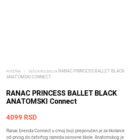
RANAC PRINCESS BALLET BLACK
POČETNA
/
DEČIJA KOLEKCIJA
ANATOMSKI CONNECT
RANAC PRINCESS BALLET BLACK
ANATOMSKI Connect
4099
RSD
Ranac brenda Connect u crnoj boji preporučen je za školarce
od prvog do četvrtog razreda osnovne škole. Anatomskog je