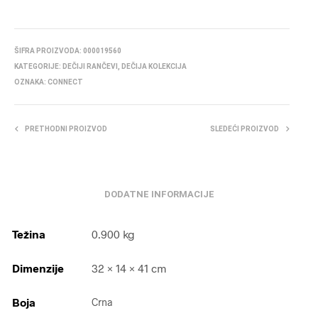
ŠIFRA PROIZVODA:
000019560
KATEGORIJE:
DEČIJI RANČEVI
,
DEČIJA KOLEKCIJA
OZNAKA:
CONNECT
PRETHODNI PROIZVOD
SLEDEĆI PROIZVOD
DODATNE INFORMACIJE
Težina
0.900 kg
Dimenzije
32 × 14 × 41 cm
Boja
Crna