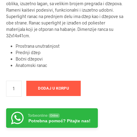
oblika, izuzetno lagan, sa velikim brojem pregrada i džepova.
Rameni kaiševi podesivi, funkcionalni i izuzetno udobni.
Superlight ranac na prednjem delu ima džep kao i džepove sa
obe strane. Ranac superlight je izrađen od poliester
materijala koji je otporan na habanje. Dimenzije ranca su
32x14x41cm.
Prostrana unutrašnjost
Prednji džep
Bočni džepovi
Anatomski ranac
DODAJ U KORPU
Torbeonline
Online
Potrebna pomoć? Pitajte nas!