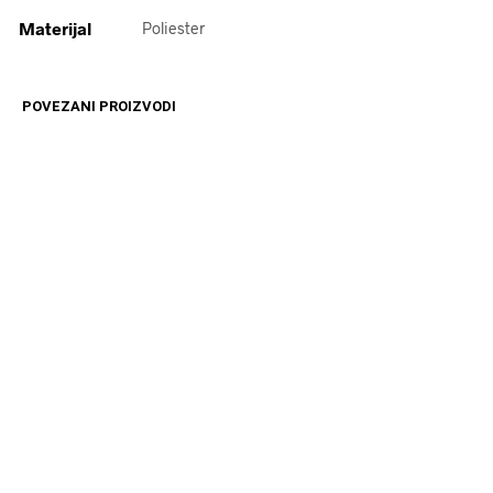
Materijal
Poliester
POVEZANI PROIZVODI
12599
RSD
16599
RSD
DODAJ U KORPU
DODAJ U KORPU