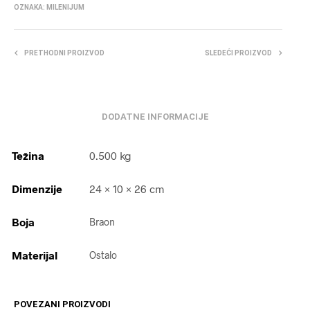
OZNAKA:
MILENIJUM
PRETHODNI PROIZVOD
SLEDEĆI PROIZVOD
DODATNE INFORMACIJE
Težina
0.500 kg
Dimenzije
24 × 10 × 26 cm
Boja
Braon
Materijal
Ostalo
POVEZANI PROIZVODI