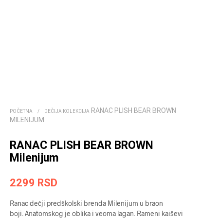
RANAC PLISH BEAR BROWN
POČETNA
/
DEČIJA KOLEKCIJA
MILENIJUM
RANAC PLISH BEAR BROWN
Milenijum
2299
RSD
Ranac dečji predškolski brenda Milenijum u braon
boji. Anatomskog je oblika i veoma lagan. Rameni kaiševi