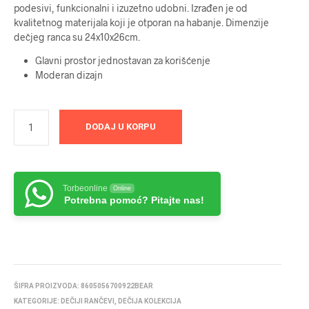
podesivi, funkcionalni i izuzetno udobni. Izrađen je od
kvalitetnog materijala koji je otporan na habanje. Dimenzije
dečjeg ranca su 24x10x26cm.
Glavni prostor jednostavan za korišćenje
Moderan dizajn
DODAJ U KORPU
Torbeonline
Online
Potrebna pomoć? Pitajte nas!
ŠIFRA PROIZVODA:
8605056700922BEAR
KATEGORIJE:
DEČIJI RANČEVI
,
DEČIJA KOLEKCIJA