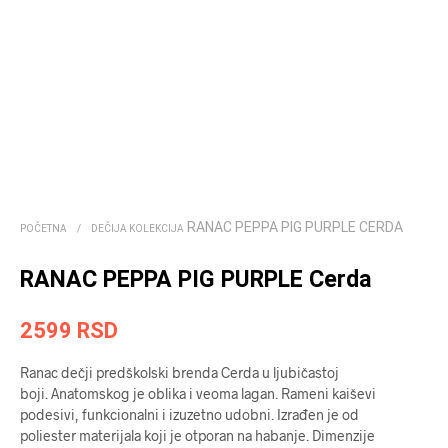
RANAC PEPPA PIG PURPLE CERDA
POČETNA
/
DEČIJA KOLEKCIJA
RANAC PEPPA PIG PURPLE Cerda
2599
RSD
Ranac dečji predškolski brenda Cerda u ljubičastoj
boji. Anatomskog je oblika i veoma lagan. Rameni kaiševi
podesivi, funkcionalni i izuzetno udobni. Izrađen je od
poliester materijala koji je otporan na habanje. Dimenzije