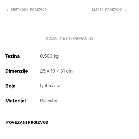
PRETHODNI PROIZVOD
SLEDEĆI PROIZVOD
DODATNE INFORMACIJE
Težina
0.500 kg
Dimenzije
25 × 10 × 31 cm
Boja
Ljubičasta
Materijal
Poliester
POVEZANI PROIZVODI