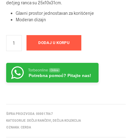
dečjeg ranca su 25x10x31cm.
Glavni prostor jednostavan za korišćenje
Moderan dizajn
DODAJ U KORPU
Torbeonline
Online
Potrebna pomoć? Pitajte nas!
ŠIFRA PROIZVODA:
000017067
KATEGORIJE:
DEČIJI RANČEVI
,
DEČIJA KOLEKCIJA
OZNAKA:
CERDA