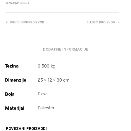
OZNAKA:
CERDA
PRETHODNI PROIZVOD
SLEDEĆI PROIZVOD
DODATNE INFORMACIJE
Težina
0.500 kg
Dimenzije
25 × 12 × 30 cm
Boja
Plava
Materijal
Poliester
POVEZANI PROIZVODI