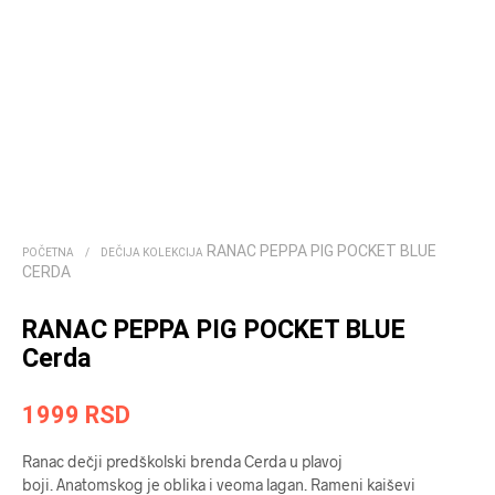
RANAC PEPPA PIG POCKET BLUE
POČETNA
/
DEČIJA KOLEKCIJA
CERDA
RANAC PEPPA PIG POCKET BLUE
Cerda
1999
RSD
Ranac dečji predškolski brenda Cerda u plavoj
boji. Anatomskog je oblika i veoma lagan. Rameni kaiševi