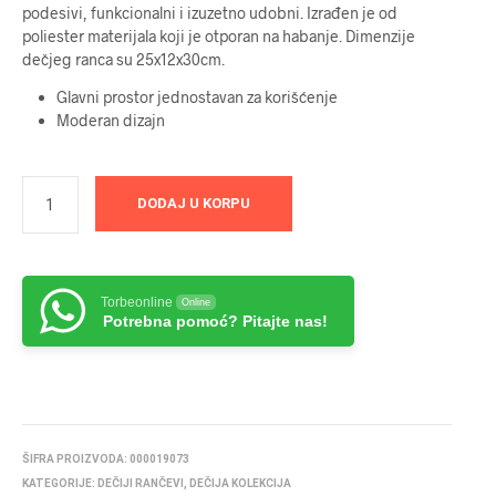
podesivi, funkcionalni i izuzetno udobni. Izrađen je od
poliester materijala koji je otporan na habanje. Dimenzije
dečjeg ranca su 25x12x30cm.
Glavni prostor jednostavan za korišćenje
Moderan dizajn
DODAJ U KORPU
Torbeonline
Online
Potrebna pomoć? Pitajte nas!
ŠIFRA PROIZVODA:
000019073
KATEGORIJE:
DEČIJI RANČEVI
,
DEČIJA KOLEKCIJA