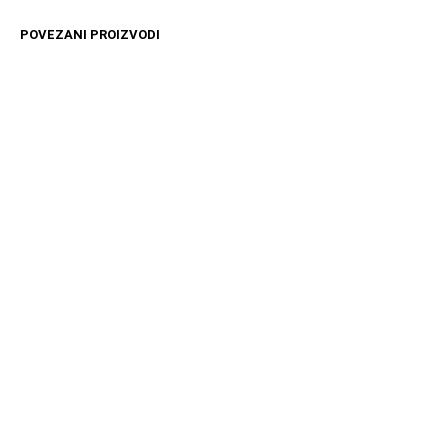
POVEZANI PROIZVODI
12599
RSD
4499
RSD
DODAJ U KORPU
DODAJ U KORPU