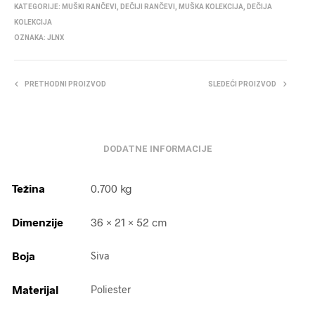
KATEGORIJE:
MUŠKI RANČEVI
,
DEČIJI RANČEVI
,
MUŠKA KOLEKCIJA
,
DEČIJA
KOLEKCIJA
OZNAKA:
JLNX
PRETHODNI PROIZVOD
SLEDEĆI PROIZVOD
DODATNE INFORMACIJE
Težina
0.700 kg
Dimenzije
36 × 21 × 52 cm
Boja
Siva
Materijal
Poliester