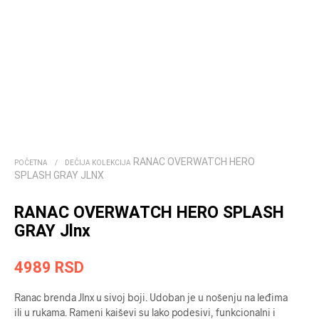
RANAC OVERWATCH HERO
POČETNA
/
DEČIJA KOLEKCIJA
SPLASH GRAY JLNX
RANAC OVERWATCH HERO SPLASH
GRAY Jlnx
4989
RSD
Ranac brenda Jlnx u sivoj boji. Udoban je u nošenju na leđima
ili u rukama. Rameni kaiševi su lako podesivi, funkcionalni i