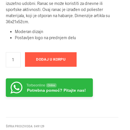
izuzetno udobni. Ranac se može koristiti za dnevne ili
sportske aktivnosti. Ovaj ranac je izrađen od poliester
materijala, koji je otporan na habanje. Dimenzije artikla su
36x21x52cm.
Moderan dizajn
Postavljen logo na prednjem delu
DODAJ U KORPU
Torbeonline
Online
Potrebna pomoć? Pitajte nas!
ŠIFRA PROIZVODA:
049129