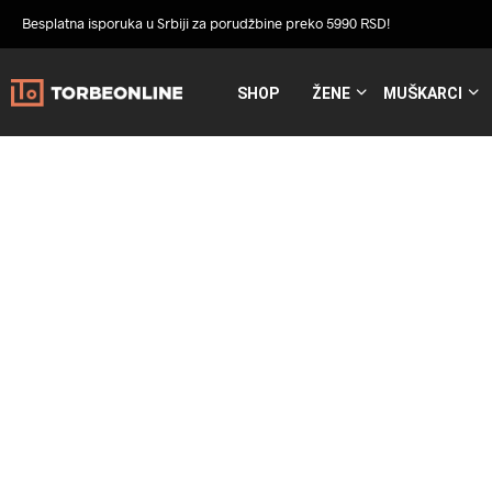
Besplatna isporuka u Srbiji za porudžbine preko 5990 RSD!
SHOP
ŽENE
MUŠKARCI