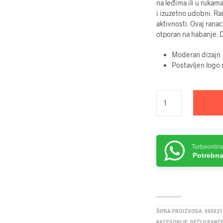
na leđima ili u rukam
i izuzetno udobni. Ra
aktivnosti. Ovaj ranac
otporan na habanje. 
Moderan dizajn
Postavljen logo
Torbeonlin
Potrebna
ŠIFRA PROIZVODA:
000021
KATEGORIJE:
DEČIJI RANČ