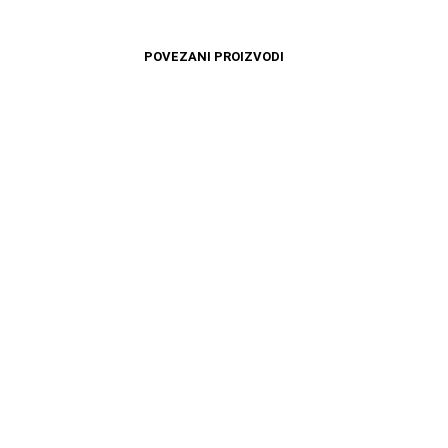
POVEZANI PROIZVODI
3699
RSD
7599
RSD