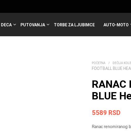
DECA
PUTOVANJA
TORBE ZA LJUBIMCE
AUTO-MOTO
POČETNA
/
DEČIJA KOL
FOOTBALL BLUE HE
RANAC 
BLUE H
5589
RSD
Ranac renomiranog br