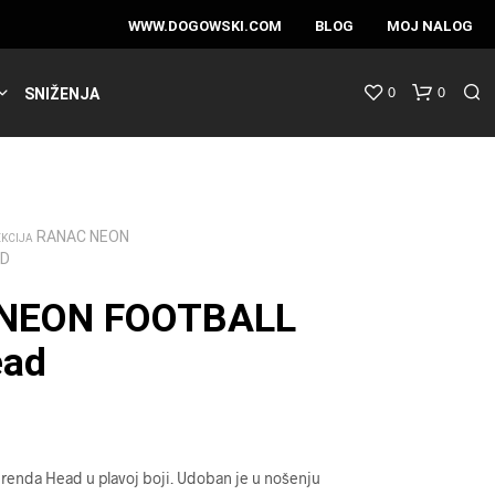
WWW.DOGOWSKI.COM
BLOG
MOJ NALOG
0
0
SNIŽENJA
RANAC NEON
EKCIJA
AD
NEON FOOTBALL
ead
enda Head u plavoj boji. Udoban je u nošenju