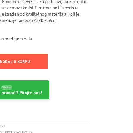
a. Rameni kaiševi su lako podesivi, funkcionalni
nac se može koristiti za dnevne ili sportske
 je izrađen od kvalitetnog materijala, koji je
Dimenzije ranca su 28x15x39cm.
 na prednjem delu
DODAJ U KORPU
e
Online
 pomoć? Pitajte nas!
122
EVI
,
DEČIJA KOLEKCIJA