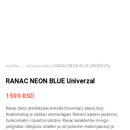
RANAC NEON BLUE UNIVERZAL
POČETNA
/
DEČIJA KOLEKCIJA
RANAC NEON BLUE Univerzal
1599
RSD
Ranac dečji predškolski brenda Univerzal u plavoj boji.
Anatomskog je oblika i veoma lagan. Rameni kaiševi podesivi,
funkcionalni i izuzetno udobni. Ranac karakteriše mnogo
pregrada i džepova. Izrađen je od poliester materijala koji je