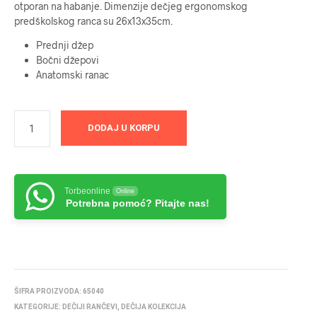
otporan na habanje. Dimenzije dečjeg ergonomskog
predškolskog ranca su 26x13x35cm.
Prednji džep
Bočni džepovi
Anatomski ranac
DODAJ U KORPU
Torbeonline
Online
Potrebna pomoć? Pitajte nas!
ŠIFRA PROIZVODA:
65040
KATEGORIJE:
DEČIJI RANČEVI
,
DEČIJA KOLEKCIJA