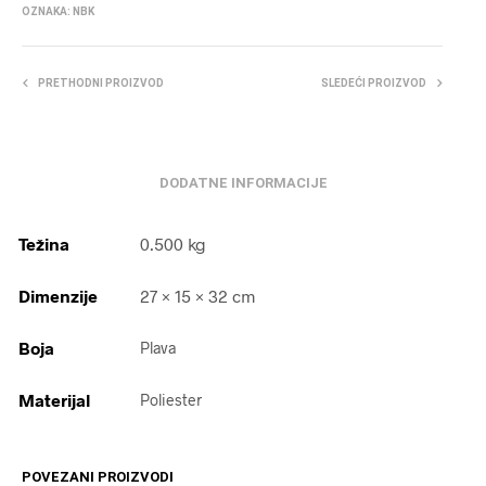
OZNAKA:
NBK
PRETHODNI PROIZVOD
SLEDEĆI PROIZVOD
DODATNE INFORMACIJE
Težina
0.500 kg
Dimenzije
27 × 15 × 32 cm
Boja
Plava
Materijal
Poliester
POVEZANI PROIZVODI