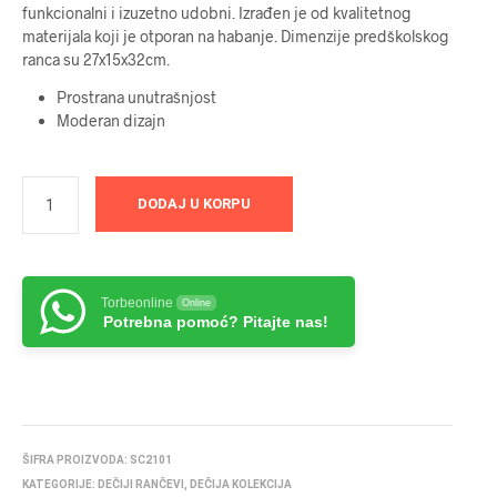
funkcionalni i izuzetno udobni. Izrađen je od kvalitetnog
materijala koji je otporan na habanje. Dimenzije predškolskog
ranca su 27x15x32cm.
Prostrana unutrašnjost
Moderan dizajn
DODAJ U KORPU
Torbeonline
Online
Potrebna pomoć? Pitajte nas!
ŠIFRA PROIZVODA:
SC2101
KATEGORIJE:
DEČIJI RANČEVI
,
DEČIJA KOLEKCIJA