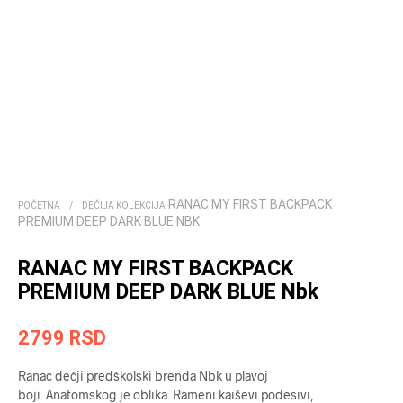
RANAC MY FIRST BACKPACK
POČETNA
/
DEČIJA KOLEKCIJA
PREMIUM DEEP DARK BLUE NBK
RANAC MY FIRST BACKPACK
PREMIUM DEEP DARK BLUE Nbk
2799
RSD
Ranac dečji predškolski brenda Nbk u plavoj
boji. Anatomskog je oblika. Rameni kaiševi podesivi,