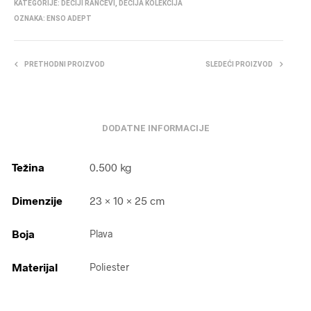
KATEGORIJE:
DEČIJI RANČEVI
,
DEČIJA KOLEKCIJA
OZNAKA:
ENSO ADEPT
PRETHODNI PROIZVOD
SLEDEĆI PROIZVOD
DODATNE INFORMACIJE
Težina
0.500 kg
Dimenzije
23 × 10 × 25 cm
Boja
Plava
Materijal
Poliester