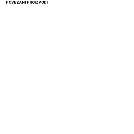
POVEZANI PROIZVODI
16599
RSD
3699
RSD
DODAJ U KORPU
DODAJ U KORPU