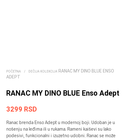
RANAC MY DINO BLUE ENSO
POČETNA
/
DEČIJA KOLEKCIJA
ADEPT
RANAC MY DINO BLUE Enso Adept
3299
RSD
Ranac brenda Enso Adept u modernoj boji. Udoban je u
nošenju na leđima ili u rukama. Rameni kaiševi su lako
podesivi, funkcionalni i izuzetno udobni. Ranac se može