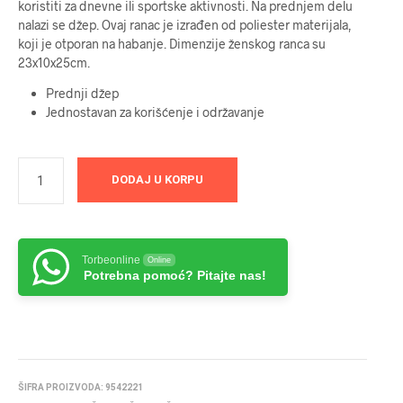
koristiti za dnevne ili sportske aktivnosti. Na prednjem delu
nalazi se džep. Ovaj ranac je izrađen od poliester materijala,
koji je otporan na habanje. Dimenzije ženskog ranca su
23x10x25cm.
Prednji džep
Jednostavan za korišćenje i održavanje
DODAJ U KORPU
Torbeonline
Online
Potrebna pomoć? Pitajte nas!
ŠIFRA PROIZVODA:
9542221