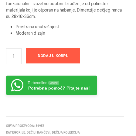
funkcionalni i izuzetno udobni. Izrađen je od poliester
materijala koji je otporan na habanje. Dimenzije dečjeg ranca
su 28x16x36cm.
Prostrana unutrašnjost
Moderan dizajn
DODAJ U KORPU
Torbeonline
Online
Potrebna pomoć? Pitajte nas!
ŠIFRA PROIZVODA:
86953
KATEGORIJE:
DEČIJI RANČEVI
,
DEČIJA KOLEKCIJA