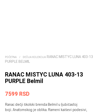
RANAC MISTYC LUNA 403-13
POČETNA
/
DEČIJA KOLEKCIJA
PURPLE BELMIL
RANAC MISTYC LUNA 403-13
PURPLE Belmil
7599
RSD
Ranac dečji školski brenda Belmil u ljubičastoj
boji. Anatomskog je oblika. Rameni kaiševi podesivi,