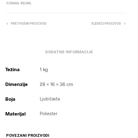
OZNAKA:
BELMIL
PRETHODNI PROIZVOD
SLEDEĆI PROIZVOD
DODATNE INFORMACIJE
Težina
1 kg
Dimenzije
28 × 16 × 36 cm
Boja
Ljubičasta
Materijal
Poliester
POVEZANI PROIZVODI