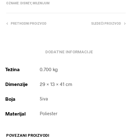
OZNAKE:
DISNEY
,
MILENIJUM
PRETHODNI PROIZVOD
SLEDEĆI PROIZVOD
DODATNE INFORMACIJE
Težina
0.700 kg
Dimenzije
29 × 13 × 41 cm
Boja
Siva
Materijal
Poliester
POVEZANI PROIZVODI