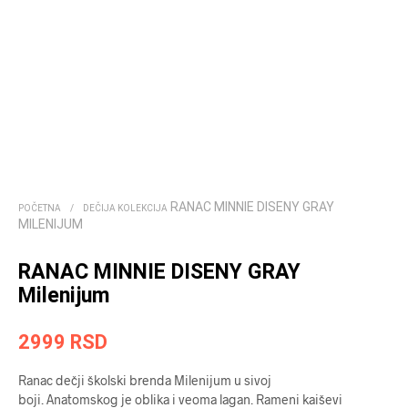
RANAC MINNIE DISENY GRAY
POČETNA
/
DEČIJA KOLEKCIJA
MILENIJUM
RANAC MINNIE DISENY GRAY
Milenijum
2999
RSD
Ranac dečji školski brenda Milenijum u sivoj
boji. Anatomskog je oblika i veoma lagan. Rameni kaiševi