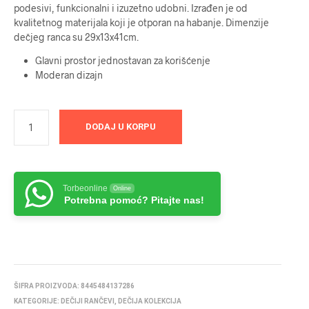
podesivi, funkcionalni i izuzetno udobni. Izrađen je od
kvalitetnog materijala koji je otporan na habanje. Dimenzije
dečjeg ranca su 29x13x41cm.
Glavni prostor jednostavan za korišćenje
Moderan dizajn
DODAJ U KORPU
Torbeonline
Online
Potrebna pomoć? Pitajte nas!
ŠIFRA PROIZVODA:
8445484137286
KATEGORIJE:
DEČIJI RANČEVI
,
DEČIJA KOLEKCIJA