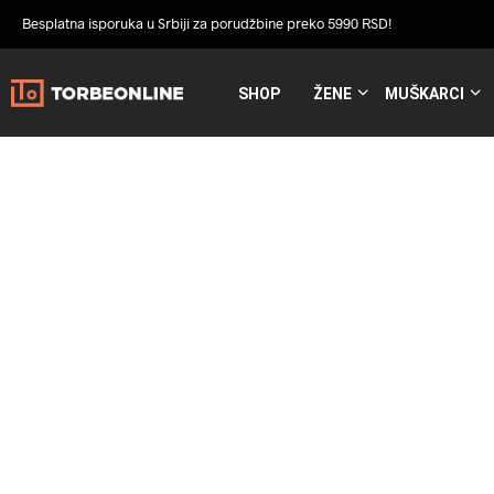
Besplatna isporuka u Srbiji za porudžbine preko 5990 RSD!
SHOP
ŽENE
MUŠKARCI