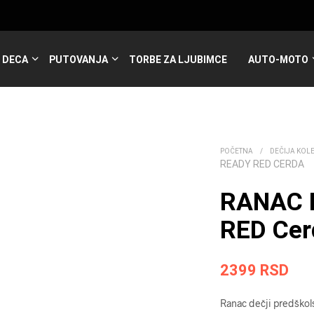
DECA
PUTOVANJA
TORBE ZA LJUBIMCE
AUTO-MOTO
POČETNA
/
DEČIJA KOL
READY RED CERDA
RANAC 
RED Cer
2399
RSD
Ranac dečji predškol