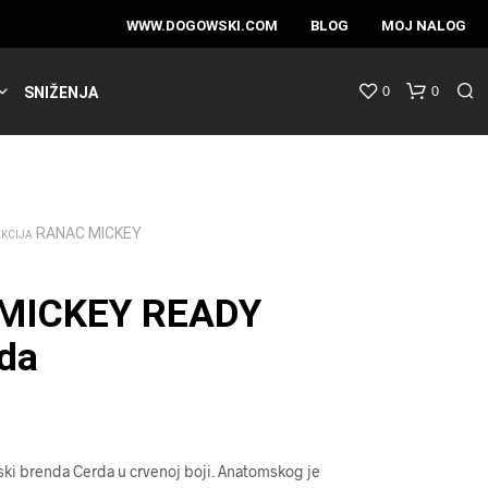
WWW.DOGOWSKI.COM
BLOG
MOJ NALOG
0
0
SNIŽENJA
RANAC MICKEY
EKCIJA
MICKEY READY
da
ski brenda Cerda u crvenoj boji. Anatomskog je