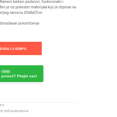
 Rameni kaiševi podesivi, funkcionalni i
en je od poliester materijala koji je otporan na
ečjeg ranca su 20x9x27cm.
ednostavan za korišćenje
DODAJ U KORPU
e
Online
 pomoć? Pitajte nas!
071
EVI
,
DEČIJA KOLEKCIJA