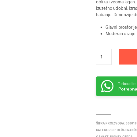
oblika i veoma lagan.
izuzetno udobni. Izrađ
habanje. Dimenzije d
Glavni prostor j
Moderan dizajn
Torbeonlin
Potrebna
ŠIFRA PROIZVODA:
000019
KATEGORIJE:
DEČIJI RANČ
OZNAKE:
DISNEY
,
CERDA