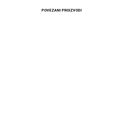
POVEZANI PROIZVODI
2499
RSD
17999
RSD
DODAJ U KORPU
DODAJ U KORPU