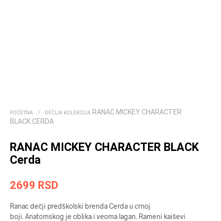
RANAC MICKEY CHARACTER
POČETNA
/
DEČIJA KOLEKCIJA
BLACK CERDA
RANAC MICKEY CHARACTER BLACK
Cerda
2699
RSD
Ranac dečji predškolski brenda Cerda u crnoj
boji. Anatomskog je oblika i veoma lagan. Rameni kaiševi