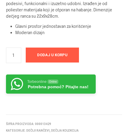
podesivi, funkcionalni i izuzetno udobni. Izrađen je od
poliester materijala koji je otporan na habanje. Dimenzije
dečjeg ranca su 22x9x28cm.
Glavni prostor jednostavan za korišćenje
Moderan dizajn
DODAJ U KORPU
Torbeonline
Online
Potrebna pomoć? Pitajte nas!
ŠIFRA PROIZVODA:
000013429
KATEGORIJE:
DEČIJI RANČEVI
,
DEČIJA KOLEKCIJA