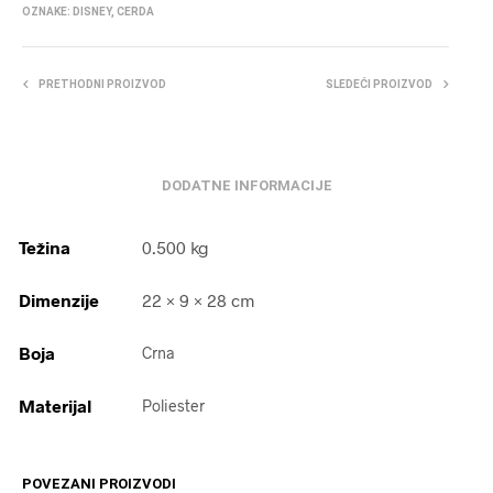
OZNAKE:
DISNEY
,
CERDA
PRETHODNI PROIZVOD
SLEDEĆI PROIZVOD
DODATNE INFORMACIJE
Težina
0.500 kg
Dimenzije
22 × 9 × 28 cm
Boja
Crna
Materijal
Poliester
POVEZANI PROIZVODI