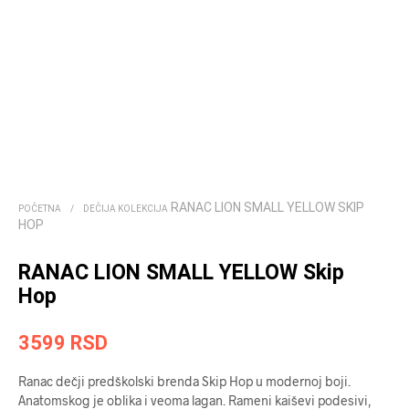
RANAC LION SMALL YELLOW SKIP
POČETNA
/
DEČIJA KOLEKCIJA
HOP
RANAC LION SMALL YELLOW Skip
Hop
3599
RSD
Ranac dečji predškolski brenda Skip Hop u modernoj boji.
Anatomskog je oblika i veoma lagan. Rameni kaiševi podesivi,