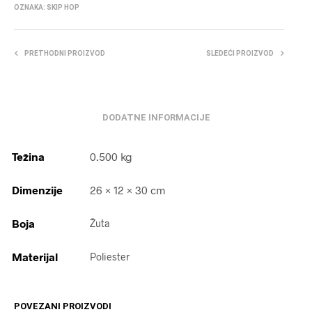
OZNAKA:
SKIP HOP
PRETHODNI PROIZVOD
SLEDEĆI PROIZVOD
DODATNE INFORMACIJE
Težina
0.500 kg
Dimenzije
26 × 12 × 30 cm
Boja
Žuta
Materijal
Poliester
POVEZANI PROIZVODI