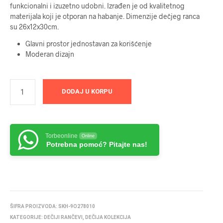
funkcionalni i izuzetno udobni. Izrađen je od kvalitetnog
materijala koji je otporan na habanje. Dimenzije dečjeg ranca
su 26x12x30cm.
Glavni prostor jednostavan za korišćenje
Moderan dizajn
DODAJ U KORPU
Torbeonline
Online
Potrebna pomoć? Pitajte nas!
ŠIFRA PROIZVODA:
SKH-9O278010
KATEGORIJE:
DEČIJI RANČEVI
,
DEČIJA KOLEKCIJA