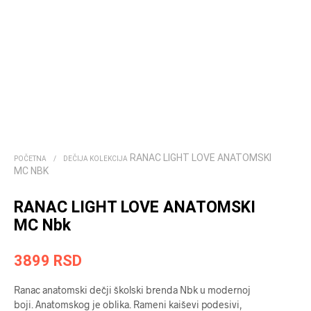
RANAC LIGHT LOVE ANATOMSKI
POČETNA
/
DEČIJA KOLEKCIJA
MC NBK
RANAC LIGHT LOVE ANATOMSKI
MC Nbk
3899
RSD
Ranac anatomski dečji školski brenda Nbk u modernoj
boji. Anatomskog je oblika. Rameni kaiševi podesivi,