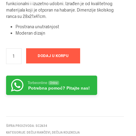
funkcionalni i izuzetno udobni. Izrađen je od kvalitetnog
materijala koji je otporan na habanje. Dimenzije školskog
ranca su 28x21x41cm.
Prostrana unutrašnjost
Moderan dizajn
DODAJ U KORPU
Torbeonline
Online
Potrebna pomoć? Pitajte nas!
ŠIFRA PROIZVODA:
SC2634
KATEGORIJE:
DEČIJI RANČEVI
,
DEČIJA KOLEKCIJA