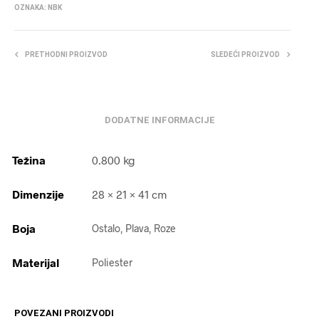
OZNAKA:
NBK
PRETHODNI PROIZVOD
SLEDEĆI PROIZVOD
DODATNE INFORMACIJE
Težina
0.800 kg
Dimenzije
28 × 21 × 41 cm
Boja
Ostalo, Plava, Roze
Materijal
Poliester
POVEZANI PROIZVODI