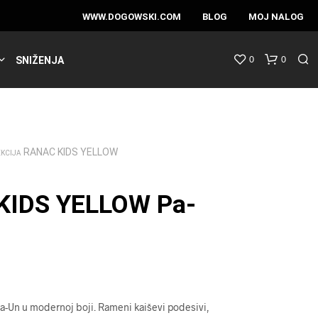
WWW.DOGOWSKI.COM
BLOG
MOJ NALOG
0
0
SNIŽENJA
RANAC KIDS YELLOW
EKCIJA
KIDS YELLOW Pa-
a-Un u modernoj boji. Rameni kaiševi podesivi,