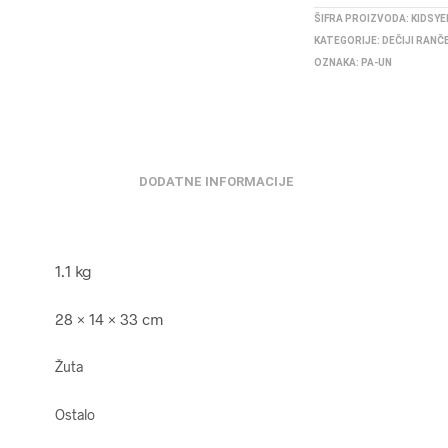
ŠIFRA PROIZVODA:
KIDSY
KATEGORIJE:
DEČIJI RANČ
OZNAKA:
PA-UN
DODATNE INFORMACIJE
1.1 kg
28 × 14 × 33 cm
Žuta
Ostalo