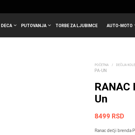
DECA
PUTOVANJA
TORBE ZA LJUBIMCE
AUTO-MOTO
POČETNA
/
DEČIJA KOL
PA-UN
RANAC 
Un
8499
RSD
Ranac dečji brenda P