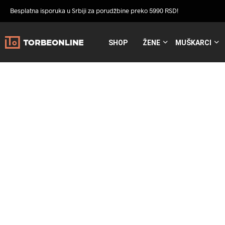
Besplatna isporuka u Srbiji za porudžbine preko 5990 RSD!
SHOP
ŽENE
MUŠKARCI