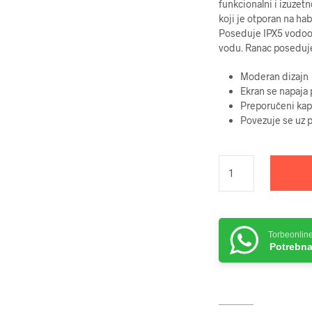
funkcionalni i izuzet
koji je otporan na ha
Poseduje IPX5 vodoot
vodu. Ranac poseduje 
Moderan dizajn
Ekran se napaja
Preporučeni kap
Povezuje se uz 
Torbeonlin
Potrebna