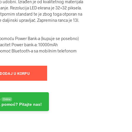
no udobni. Izrađen je od kvalitetnog materijala
banje. Rezolucija LED ekrana je 32×32 piksela.
pornim standard te je zbog toga otporan na
daljinski upravljač. Zapremina ranca je 13l.
 pomoću Power Bank-a (kupuje se posebno)
acitet Power bank-a: 10000mAh
pomoć Bluetooth-a sa mobilnim telefonom
DODAJ U KORPU
e
Online
 pomoć? Pitajte nas!