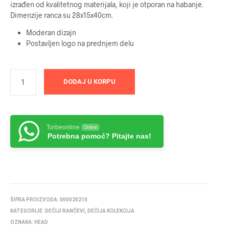
izrađen od kvalitetnog materijala, koji je otporan na habanje.
Dimenzije ranca su 28x15x40cm.
Moderan dizajn
Postavljen logo na prednjem delu
DODAJ U KORPU
Torbeonline
Online
Potrebna pomoć? Pitajte nas!
ŠIFRA PROIZVODA:
000020210
KATEGORIJE:
DEČIJI RANČEVI
,
DEČIJA KOLEKCIJA
OZNAKA:
HEAD