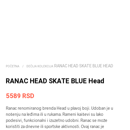
RANAC HEAD SKATE BLUE HEAD
POČETNA
/
DEČIJA KOLEKCIJA
RANAC HEAD SKATE BLUE Head
5589
RSD
Ranac renomiranog brenda Head u plavoj boji. Udoban je u
nošenju na leđima ili u rukama. Rameni kaiševi su lako
podesivi, funkcionalni i izuzetno udobni. Ranac se može
koristiti za dnevne ili sportske aktivnosti. Ovaj ranac je