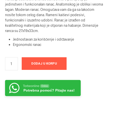
jedinstven i funkcionalan ranac. Anatomskog je oblika i veoma
lagan. Moderan ranac. Omogućava vam da ga sa lakoćom
nosite tokom celog dana. Rameni kaiševi podesivi,
funkcionalni i izuzetno udobni. Ranac je izrađen od
kvalitetnog materijala koji je otporan na habanje. Dimenzije
ranca su 27x19x33cm.
Jednostavan za korišćenje i održavanje
Ergonomski ranac
DODAJ U KORPU
Torbeonline
Online
Potrebna pomoć? Pitajte nas!