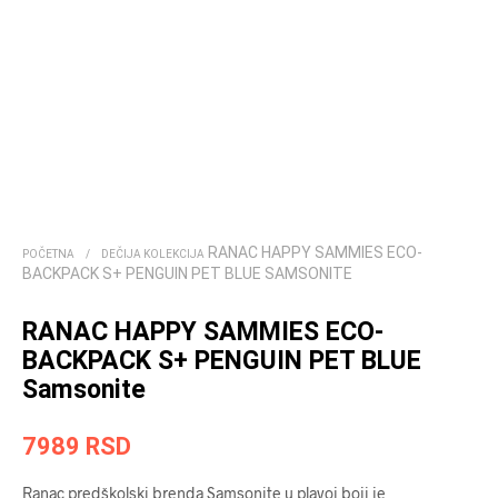
RANAC HAPPY SAMMIES ECO-
POČETNA
/
DEČIJA KOLEKCIJA
BACKPACK S+ PENGUIN PET BLUE SAMSONITE
RANAC HAPPY SAMMIES ECO-
BACKPACK S+ PENGUIN PET BLUE
Samsonite
7989
RSD
Ranac predškolski brenda Samsonite u plavoj boji je