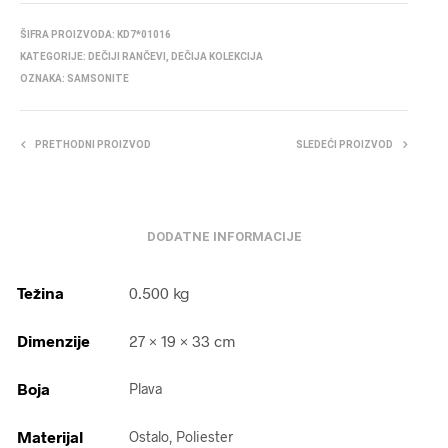
ŠIFRA PROIZVODA:
KD7*01016
KATEGORIJE:
DEČIJI RANČEVI
,
DEČIJA KOLEKCIJA
OZNAKA:
SAMSONITE
PRETHODNI PROIZVOD
SLEDEĆI PROIZVOD
DODATNE INFORMACIJE
Težina
0.500 kg
Dimenzije
27 × 19 × 33 cm
Boja
Plava
Materijal
Ostalo, Poliester