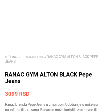
RANAC GYM ALTON BLACK PEPE
POČETNA
/
DEČIJA KOLEKCIJA
JEANS
RANAC GYM ALTON BLACK Pepe
Jeans
3099
RSD
Ranac brenda Pepe Jeans u crnoj boji. Udoban je u nošenju
na leđima ili u rukama. Ranac se može koristiti za dnevne ili