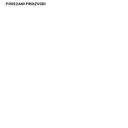
POVEZANI PROIZVODI
4499
RSD
10599
RSD
DODAJ U KORPU
DODAJ U KORPU