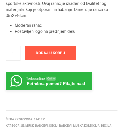
sportske aktivnosti. Ovaj ranac je izrađen od kvalitetnog
materijala, koji je otporan na habanje. Dimenzije ranca su
35x2x46cm.
Moderan ranac
Postavljen logo na prednjem delu
DODAJ U KORPU
Torbeonline
Online
Potrebna pomoć? Pitajte nas!
ŠIFRA PROIZVODA:
6943821
KATEGORIJE:
MUŠKI RANČEVI
,
DEČIJI RANČEVI
,
MUŠKA KOLEKCIJA
,
DEČIJA