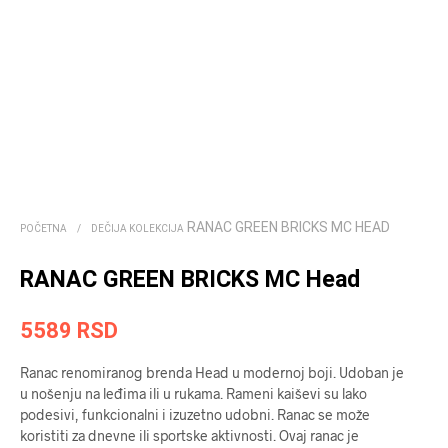
RANAC GREEN BRICKS MC HEAD
POČETNA
/
DEČIJA KOLEKCIJA
RANAC GREEN BRICKS MC Head
5589
RSD
Ranac renomiranog brenda Head u modernoj boji. Udoban je
u nošenju na leđima ili u rukama. Rameni kaiševi su lako
podesivi, funkcionalni i izuzetno udobni. Ranac se može
koristiti za dnevne ili sportske aktivnosti. Ovaj ranac je