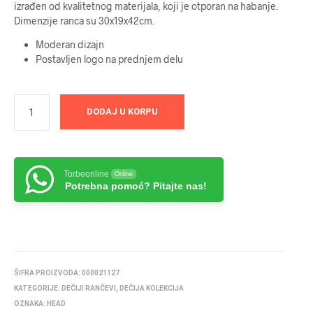
izrađen od kvalitetnog materijala, koji je otporan na habanje.
Dimenzije ranca su 30x19x42cm.
Moderan dizajn
Postavljen logo na prednjem delu
DODAJ U KORPU
Torbeonline
Online
Potrebna pomoć? Pitajte nas!
ŠIFRA PROIZVODA:
000021127
KATEGORIJE:
DEČIJI RANČEVI
,
DEČIJA KOLEKCIJA
OZNAKA:
HEAD