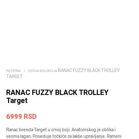
RANAC FUZZY BLACK TROLLEY
POČETNA
/
DEČIJA KOLEKCIJA
TARGET
RANAC FUZZY BLACK TROLLEY
Target
6999
RSD
Ranac brenda Target u crnoj boji. Anatomskog je oblika i
veoma lagan. Poseduje točkiće za lakše upravljanje. Rameni