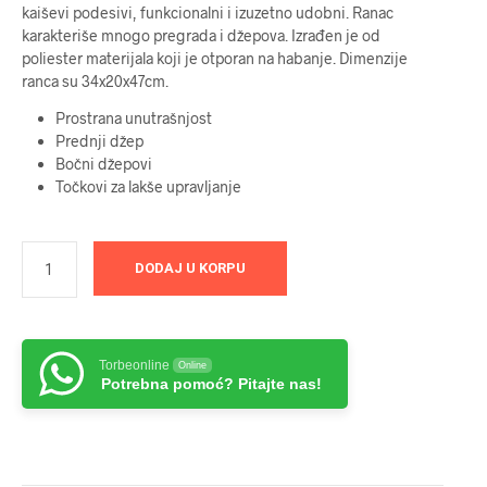
kaiševi podesivi, funkcionalni i izuzetno udobni. Ranac
karakteriše mnogo pregrada i džepova. Izrađen je od
poliester materijala koji je otporan na habanje. Dimenzije
ranca su 34x20x47cm.
Prostrana unutrašnjost
Prednji džep
Bočni džepovi
Točkovi za lakše upravljanje
DODAJ U KORPU
Torbeonline
Online
Potrebna pomoć? Pitajte nas!