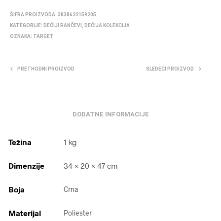
ŠIFRA PROIZVODA:
3838622159205
KATEGORIJE:
DEČIJI RANČEVI
,
DEČIJA KOLEKCIJA
OZNAKA:
TARGET
PRETHODNI PROIZVOD
SLEDEĆI PROIZVOD
DODATNE INFORMACIJE
Težina
1 kg
Dimenzije
34 × 20 × 47 cm
Boja
Crna
Materijal
Poliester