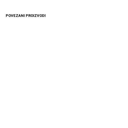
POVEZANI PROIZVODI
12599
RSD
14599
RSD
DODAJ U KORPU
DODAJ U KORPU