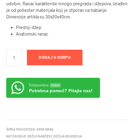
udobni. Ranac karakteriše mnogo pregrada i džepova. Izrađen
je od poliester materijala koji je otporan na habanje.
Dimenzije artikla su 30x20x40cm.
Prednji džep
Anatomski ranac
DODAJ U KORPU
Torbeonline
Online
Potrebna pomoć? Pitajte nas!
ŠIFRA PROIZVODA:
000018586
KATEGORIJE:
DEČIJI RANČEVI
,
DEČIJA KOLEKCIJA