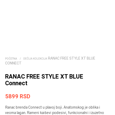
RANAC FREE STYLE XT BLUE
POČETNA
/
DEČIJA KOLEKCIJA
CONNECT
RANAC FREE STYLE XT BLUE
Connect
5899
RSD
Ranac brenda Connect u plavoj boji. Anatomskog je oblika i
veoma lagan. Rameni kaiševi podesivi, funkcionalni i izuzetno