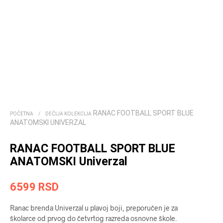
RANAC FOOTBALL SPORT BLUE
POČETNA
/
DEČIJA KOLEKCIJA
ANATOMSKI UNIVERZAL
RANAC FOOTBALL SPORT BLUE
ANATOMSKI Univerzal
6599
RSD
Ranac brenda Univerzal u plavoj boji, preporučen je za
školarce od prvog do četvrtog razreda osnovne škole.