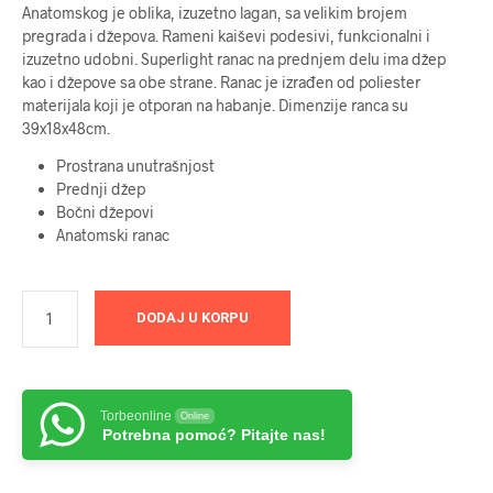
Anatomskog je oblika, izuzetno lagan, sa velikim brojem
pregrada i džepova. Rameni kaiševi podesivi, funkcionalni i
izuzetno udobni. Superlight ranac na prednjem delu ima džep
kao i džepove sa obe strane. Ranac je izrađen od poliester
materijala koji je otporan na habanje. Dimenzije ranca su
39x18x48cm.
Prostrana unutrašnjost
Prednji džep
Bočni džepovi
Anatomski ranac
DODAJ U KORPU
Torbeonline
Online
Potrebna pomoć? Pitajte nas!