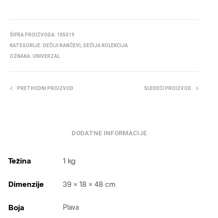
ŠIFRA PROIZVODA:
105019
KATEGORIJE:
DEČIJI RANČEVI
,
DEČIJA KOLEKCIJA
OZNAKA:
UNIVERZAL
PRETHODNI PROIZVOD
SLEDEĆI PROIZVOD
DODATNE INFORMACIJE
Težina
1 kg
Dimenzije
39 × 18 × 48 cm
Boja
Plava