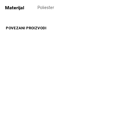
Materijal
Poliester
POVEZANI PROIZVODI
3699
RSD
15399
RSD