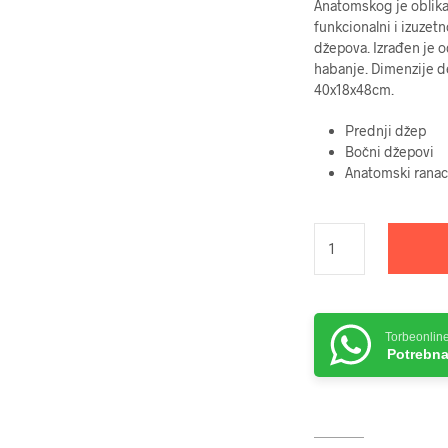
Anatomskog je oblika
funkcionalni i izuze
džepova. Izrađen je od
habanje. Dimenzije 
40x18x48cm.
Prednji džep
Bočni džepovi
Anatomski ranac
Torbeonlin
Potrebna