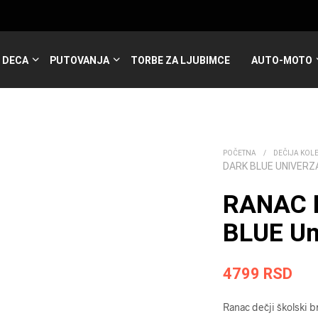
DECA
PUTOVANJA
TORBE ZA LJUBIMCE
AUTO-MOTO
POČETNA
/
DEČIJA KOL
DARK BLUE UNIVERZ
RANAC 
BLUE Un
4799
RSD
Ranac dečji školski b