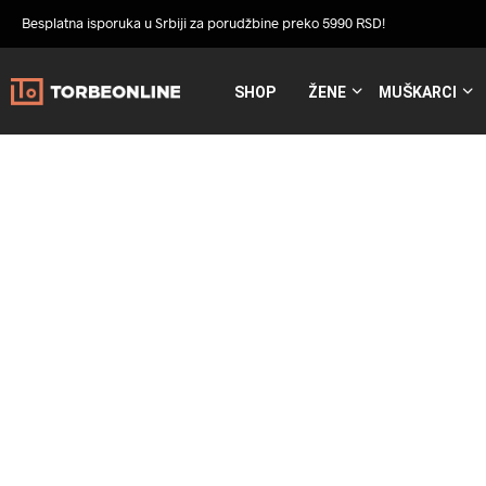
Besplatna isporuka u Srbiji za porudžbine preko 5990 RSD!
SHOP
ŽENE
MUŠKARCI