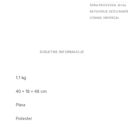
ŠIFRA PROIZVODA:
26166
KATEGORIJE:
DEČIJI RANČ
OZNAKA:
UNIVERZAL
DODATNE INFORMACIJE
1.1 kg
40 × 18 × 48 cm
Plava
Poliester