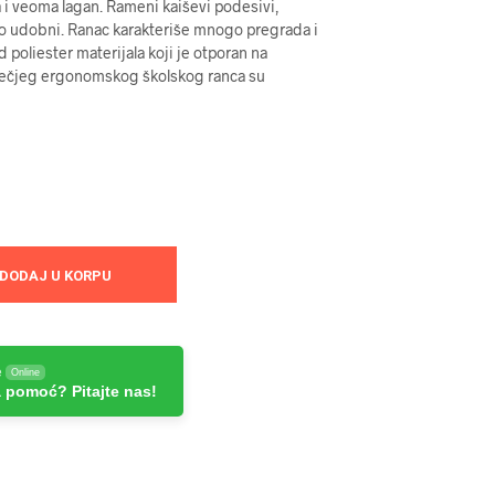
 i veoma lagan. Rameni kaiševi podesivi,
tno udobni. Ranac karakteriše mnogo pregrada i
 poliester materijala koji je otporan na
dečjeg ergonomskog školskog ranca su
DODAJ U KORPU
e
Online
 pomoć? Pitajte nas!