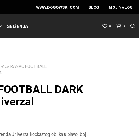
WWW.DOGOWSKI.COM
BLOG
MOJ NALOG
0
0
SNIŽENJA
RANAC FOOTBALL
EKCIJA
AL
FOOTBALL DARK
iverzal
renda Univerzal kockastog oblika u plavoj boji.