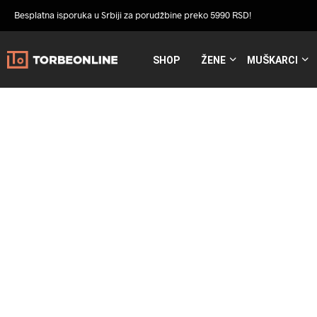
Besplatna isporuka u Srbiji za porudžbine preko 5990 RSD!
SHOP
ŽENE
MUŠKARCI