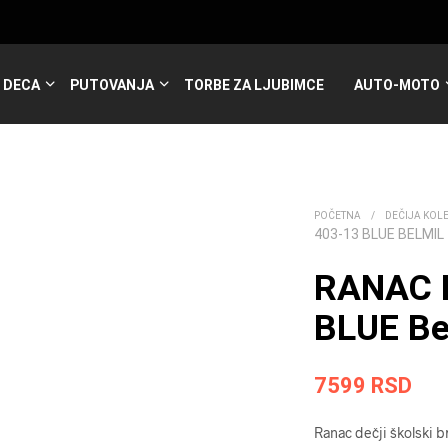
DECA
PUTOVANJA
TORBE ZA LJUBIMCE
AUTO-MOTO
POČETNA
/
DEČIJA KOL
403-13 BLUE BELMIL
RANAC 
BLUE Be
7599
RSD
Ranac dečji školski b