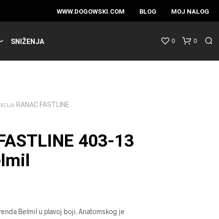
WWW.DOGOWSKI.COM
BLOG
MOJ NALOG
0
0
SNIŽENJA
RANAC FASTLINE
EKCIJA
FASTLINE 403-13
lmil
renda Belmil u plavoj boji. Anatomskog je