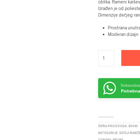
oblika. Rameni kaišev
Izrađen je od polieste
Dimenzije dečjeg ra
Prostrana unutr
Moderan dizajn
Torbeonlin
Potrebna
ŠIFRA PROIZVODA:
86943
KATEGORIJE:
DEČIJI RANČ
OZNAKA:
BELMIL