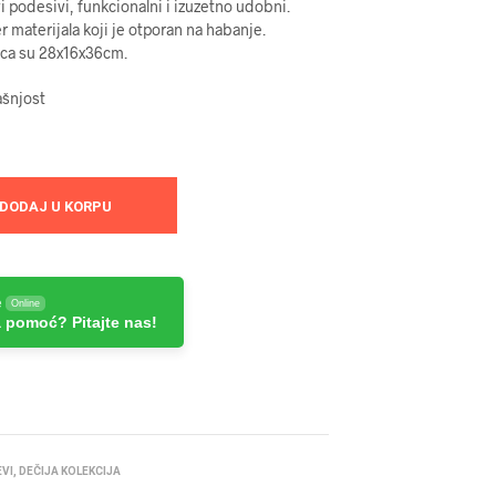
i podesivi, funkcionalni i izuzetno udobni.
r materijala koji je otporan na habanje.
nca su 28x16x36cm.
ašnjost
DODAJ U KORPU
e
Online
 pomoć? Pitajte nas!
EVI
,
DEČIJA KOLEKCIJA