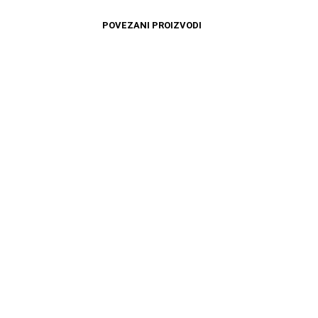
POVEZANI PROIZVODI
12699
RSD
12599
RSD
DODAJ U KORPU
DODAJ U KORPU