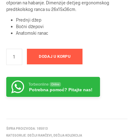
otporan na habanje. Dimenzije dečjeg ergonomskog
predškolskog ranca su 26x15x36cm.
Prednji džep
Bočni džepovi
Anatomski ranac
DODAJ U KORPU
Torbeonline
Online
Potrebna pomoć? Pitajte nas!
ŠIFRA PROIZVODA:
105013
KATEGORIJE:
DEČIJI RANČEVI
,
DEČIJA KOLEKCIJA