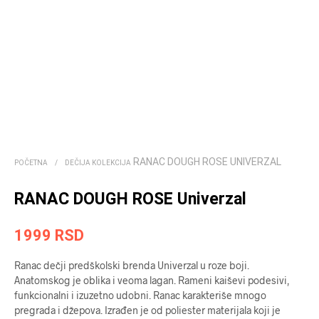
RANAC DOUGH ROSE UNIVERZAL
POČETNA
/
DEČIJA KOLEKCIJA
RANAC DOUGH ROSE Univerzal
1999
RSD
Ranac dečji predškolski brenda Univerzal u roze boji.
Anatomskog je oblika i veoma lagan. Rameni kaiševi podesivi,
funkcionalni i izuzetno udobni. Ranac karakteriše mnogo
pregrada i džepova. Izrađen je od poliester materijala koji je