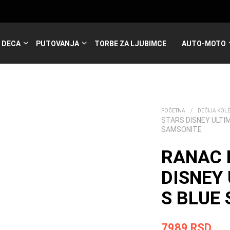
DECA
PUTOVANJA
TORBE ZA LJUBIMCE
AUTO-MOTO
POČETNA
/
DEČIJA KOL
STARS DISNEY ULTIM
SAMSONITE
RANAC 
DISNEY 
S BLUE 
7989
RSD