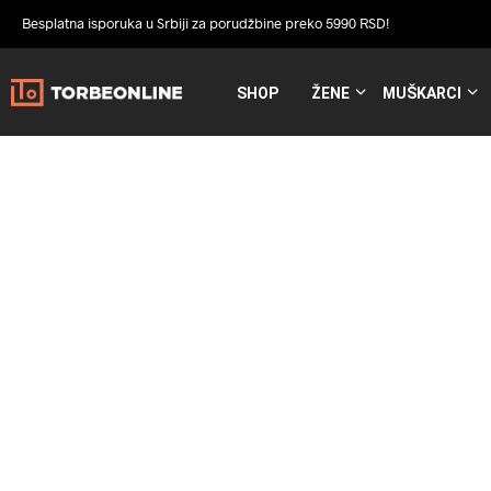
Besplatna isporuka u Srbiji za porudžbine preko 5990 RSD!
SHOP
ŽENE
MUŠKARCI