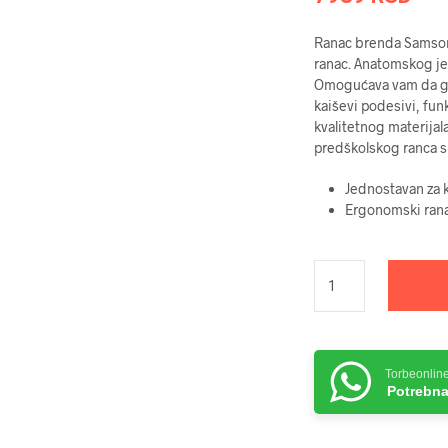
Ranac brenda Samsonit
ranac. Anatomskog je
Omogućava vam da ga
kaiševi podesivi, fun
kvalitetnog materijal
predškolskog ranca 
Jednostavan za k
Ergonomski ran
Torbeonlin
Potrebna