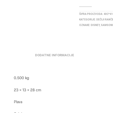
ŠIFRA PROIZVODA:
40C*41
KATEGORIJE:
DEČIJI RANČ
OZNAKE:
DISNEY
,
SAMSON
DODATNE INFORMACIJE
0.500 kg
23 × 13 × 28 cm
Plava