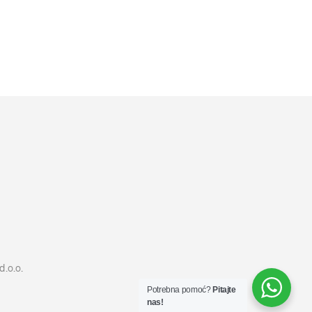
19999
RSD
DODAJ U KORPU
d.o.o.
Potrebna pomoć?
Pitajte
nas!