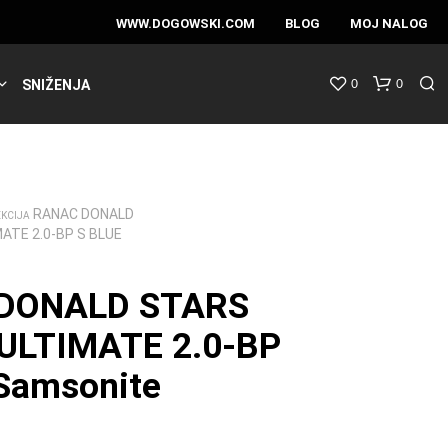
WWW.DOGOWSKI.COM
BLOG
MOJ NALOG
0
0
SNIŽENJA
RANAC DONALD
EKCIJA
ATE 2.0-BP S BLUE
DONALD STARS
ULTIMATE 2.0-BP
Samsonite