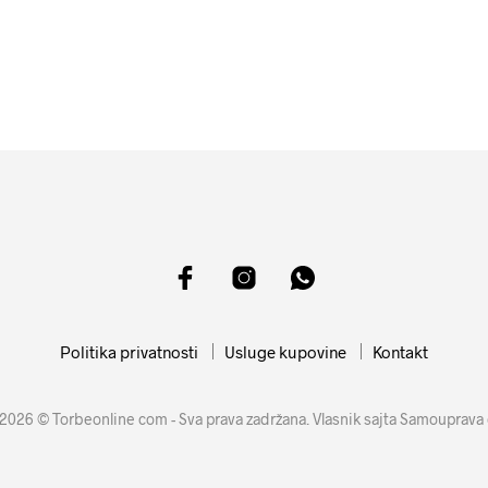
1599
RSD
2099
RSD
DODAJ U KORPU
DODAJ U KORPU
Politika privatnosti
Usluge kupovine
Kontakt
2026 © Torbeonline com - Sva prava zadržana. Vlasnik sajta Samouprava 