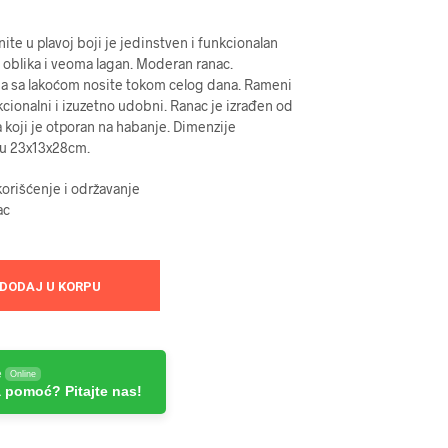
e u plavoj boji je jedinstven i funkcionalan
 oblika i veoma lagan. Moderan ranac.
 sa lakoćom nosite tokom celog dana. Rameni
kcionalni i izuzetno udobni. Ranac je izrađen od
a koji je otporan na habanje. Dimenzije
su 23x13x28cm.
orišćenje i održavanje
ac
DODAJ U KORPU
e
Online
 pomoć? Pitajte nas!