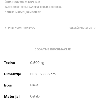
ŠIFRA PROIZVODA:
40C*02044
KATEGORIJE:
DEČIJI RANČEVI
,
DEČIJA KOLEKCIJA
OZNAKE:
MARVEL
,
SAMSONITE
PRETHODNI PROIZVOD
SLEDEĆI PROIZVOD
DODATNE INFORMACIJE
Težina
0.500 kg
Dimenzije
22 × 15 × 35 cm
Boja
Plava
Materijal
Ostalo