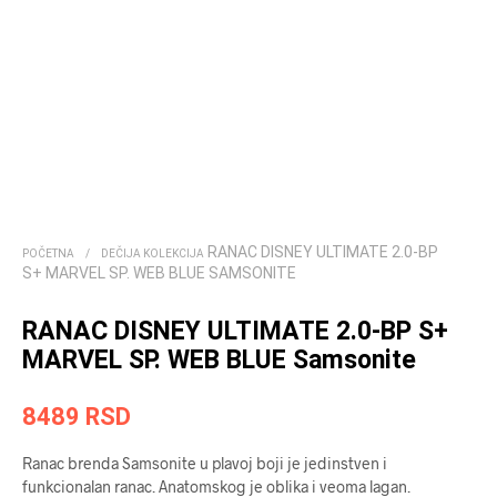
RANAC DISNEY ULTIMATE 2.0-BP
POČETNA
/
DEČIJA KOLEKCIJA
S+ MARVEL SP. WEB BLUE SAMSONITE
RANAC DISNEY ULTIMATE 2.0-BP S+
MARVEL SP. WEB BLUE Samsonite
8489
RSD
Ranac brenda Samsonite u plavoj boji je jedinstven i
funkcionalan ranac. Anatomskog je oblika i veoma lagan.