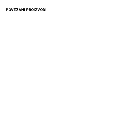
POVEZANI PROIZVODI
16599
RSD
20989
RSD
DODAJ U KORPU
DODAJ U KORPU