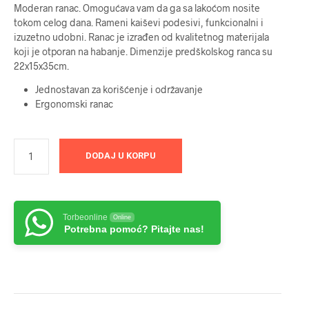
Moderan ranac. Omogućava vam da ga sa lakoćom nosite
tokom celog dana. Rameni kaiševi podesivi, funkcionalni i
izuzetno udobni. Ranac je izrađen od kvalitetnog materijala
koji je otporan na habanje. Dimenzije predškolskog ranca su
22x15x35cm.
Jednostavan za korišćenje i održavanje
Ergonomski ranac
DODAJ U KORPU
Torbeonline
Online
Potrebna pomoć? Pitajte nas!